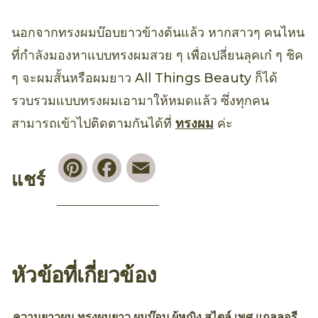
นอกจากทรงผมบ๊อบยาวข้างต้นแล้ว หากสาวๆ คนไหน
ที่กำลังมองหาแบบทรงผมสวย ๆ เพื่อเปลี่ยนลุคเก๋ ๆ ชิค
ๆ จะผมสั้นหรือผมยาว All Things Beauty ก็ได้
รวบรวมแบบทรงผมเอามาให้หมดแล้ว ซึ่งทุกคน
สามารถเข้าไปติดตามกันได้ที่
ทรงผม
ค่ะ
Pinterest
Facebook
Email
แชร์
หัวข้อที่เกี่ยวข้อง
ความยาวผม
ทรงผมยาว
ผมบ๊อบ
ผู้หญิง
สไตล์
เพศ
แกลลอรี