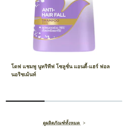
โดฟ แชมพู นูทริทีฟ โซลูชั่น แอนตี้-แฮร์ ฟอล
นอริชเม้นท์
ดูผลิตภัณฑ์ทั้งหมด