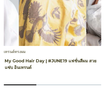
เทรนด์ทรงผม
เ
My Good Hair Day | #JUNE19 แฟชั่นสีผม สวย
ท
แซ่บ อินเทรนด์
ร