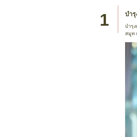
บำร
บำรุง
สมูท 