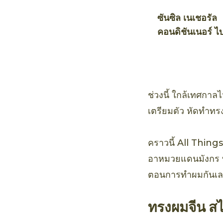
ซันซิล เนเชอรัล
คอนดิชันเนอร์ ไ
คทีฟ ฮันนี่ แอนด
คาโด แดเมจ รีแ
ช่วงนี้ ใกล้เทศกาล
เตรียมตัว หัดทำทร
คราวนี้ All Thing
อาหมวยแดนมังกร ที
ตอนการทำผมกันเ
ทรงผมจีน ส