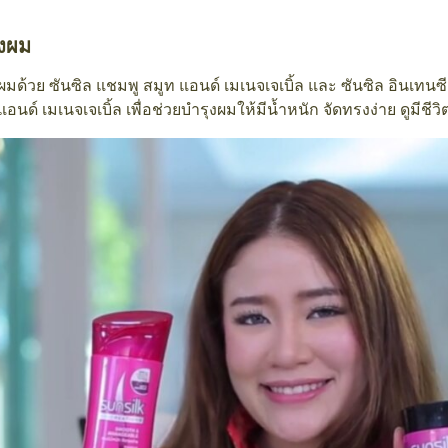
ุงผม
ผมด้วย ซันซิล แชมพู สมูท แอนด์ เมเนจเจเบิ้ล และ ซันซิล อินเทนซ
แอนด์ เมเนจเจเบิ้ล เพื่อช่วยบำรุงผมให้มีน้ำหนัก จัดทรงง่าย ดูมีชีวิ