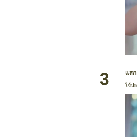
แสก
ใช้ปล