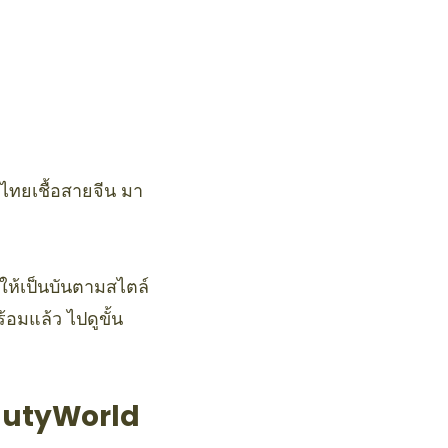
วไทยเชื้อสายจีน มา
ห้เป็นบันตามสไตล์
มแล้ว ไปดูขั้น
eautyWorld