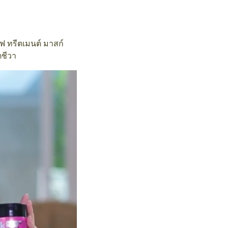
ีฟ ทรีตเมนต์ มาสก์
ตชีวา