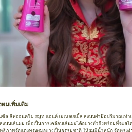
งผมเพิ่มเติม
ันซิล ลีฟออนครีม สมูท แอนด์ เมเนจเจเบิ้ล ลงบนฝ่ามือปริมาณเท่าเม็
้ลงบนเส้นผม เพื่อเป็นการเคลือบเส้นผมได้อย่างทั่วถึงพร้อมที่จะสไต
ทธิภาพจัดแต่งทรงผมอย่างเป็นธรรมชาติ ให้ผมมีน้ำหนัก จัดทรงง่าย 