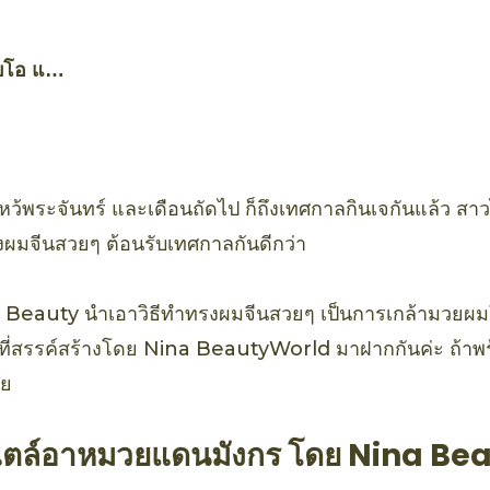
บโอ แอ
์ อะโว
พร์
ไหว้พระจันทร์ และเดือนถัดไป ก็ถึงเทศกาลกินเจกันแล้ว สา
งผมจีนสวยๆ ต้อนรับเทศกาลกันดีกว่า
s Beauty นำเอาวิธีทำทรงผมจีนสวยๆ เป็นการเกล้ามวยผมใ
่สรรค์สร้างโดย Nina BeautyWorld มาฝากกันค่ะ ถ้าพร้อ
ลย
ไตล์อาหมวยแดนมังกร โดย Nina B