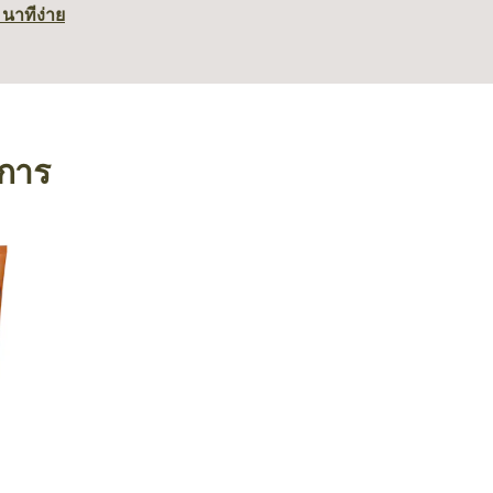
 นาที
ง่าย
งการ