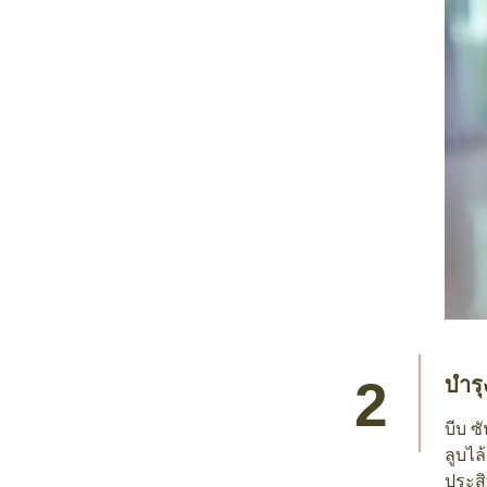
บำรุ
บีบ ซ
ลูบไล
ประสิ