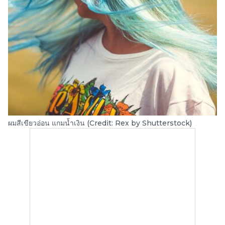
ผมสีเขียวอ่อน แกมน้ำเงิน (Credit: Rex by Shutterstock)