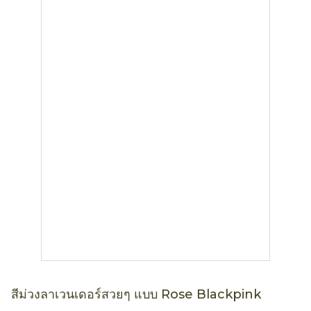
สีม่วงลาเวนเดอร์สวยๆ แบบ Rose Blackpink