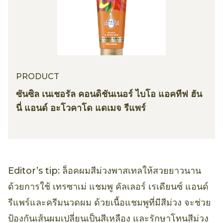
PRODUCT
ซันซิล เนเชอรัล คอนดิชันเนอร์ ไบโอ แอคทีฟ ฮัน
นี่ แอนด์ อะโวคาโด แดเมจ รีแพร์
Editor’s tip: ล็อคผมสีม่วงพาสเทลให้สวยยาวนาน
ด้วยการใช้ เทรซาเม่ แชมพู คัลเลอร์ เรเดียนซ์ แอนด์
รีแพร์และครีมนวดผม ด้วยเนื้อแชมพูที่มีสีม่วง จะช่วย
ป้องกันเส้นผมเปลี่ยนเป็นสีเหลือง และรักษาโทนสีม่วง