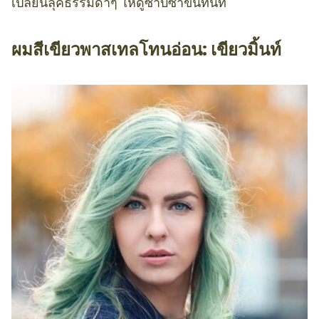
เปลี่ยนลุคธรรมดาๆ ให้ดูซ่าบซ่าขึ้นทันที
ผมสีเขียวพาสเทลโทนอ่อน: เขียวมิ้นท์