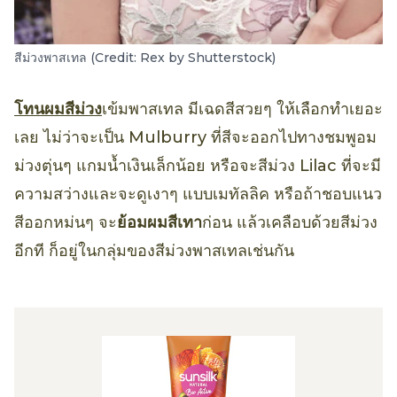
สีม่วงพาสเทล (Credit: Rex by Shutterstock)
โทนผมสีม่วง
เข้มพาสเทล มีเฉดสีสวยๆ ให้เลือกทำเยอะ
เลย ไม่ว่าจะเป็น Mulburry ที่สีจะออกไปทางชมพูอม
ม่วงตุ่นๆ แกมน้ำเงินเล็กน้อย หรือจะสีม่วง Lilac ที่จะมี
ความสว่างและจะดูเงาๆ แบบเมทัลลิค หรือถ้าชอบแนว
สีออกหม่นๆ จะ
ย้อมผมสีเทา
ก่อน แล้วเคลือบด้วยสีม่วง
อีกที ก็อยู่ในกลุ่มของสีม่วงพาสเทลเช่นกัน