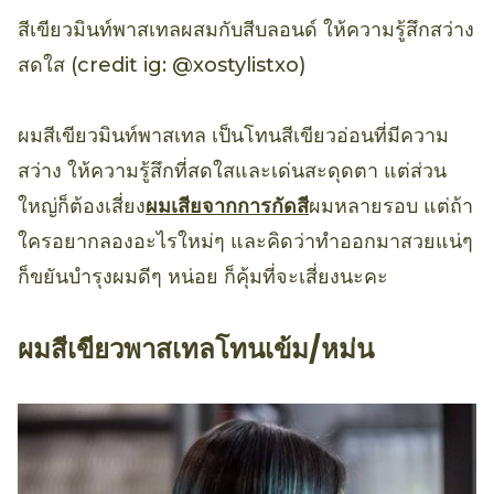
สีเขียวมินท์พาสเทลผสมกับสีบลอนด์ ให้ความรู้สึกสว่าง
สดใส (credit ig: @xostylistxo)
ผมสีเขียวมินท์พาสเทล เป็นโทนสีเขียวอ่อนที่มีความ
สว่าง ให้ความรู้สึกที่สดใสและเด่นสะดุดตา แต่ส่วน
ใหญ่ก็ต้องเสี่ยง
ผมเสียจากการกัดสี
ผมหลายรอบ แต่ถ้า
ใครอยากลองอะไรใหม่ๆ และคิดว่าทำออกมาสวยแน่ๆ
ก็ขยันบำรุงผมดีๆ หน่อย ก็คุ้มที่จะเสี่ยงนะคะ
ผมสีเขียวพาสเทลโทนเข้ม/หม่น