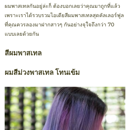
ผมพาสเทลกันอยู่ล่ะก็ ต้องบอกเลยว่าคุณมาถูกที่แล้ว
เพราะเราได้รวบรวมไอเดียสีผมพาสเทลสุดคัลเลอร์ฟูล
ที่คุณควรลองมาฝากสาวๆ กันอย่างจุใจถึงกว่า 70
แบบเลยด้วยกัน
สีผมพาสเทล
ผมสีม่วงพาสเทล โทนเข้ม