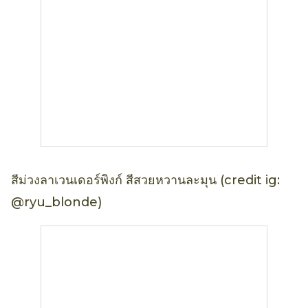
สีม่วงลาเวนเดอร์พิงก์ สีสวยหวานละมุน (credit ig:
@ryu_blonde)