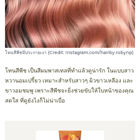
โทนสีพีชมีประกายเงา (Credit: Instagram.com/hairby.robynp)
โทนสีพีช เป็นสีผมพาสเทลที่ทำแล้วดูน่ารัก ในแบบสาว
หวานอมเปรี้ยว เหมาะสำหรับสาวๆ ผิวขาวเหลือง และ
ขาวอมชมพู เพราะสีพีชจะยิ่งช่วยขับให้ใบหน้าของคุณ
สดใส ที่ดูยังไงก็ไม่น่าเบื่อ