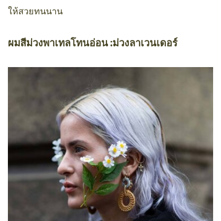
ให้สวยทนนาน
ผมสีม่วงพาเทลโทนอ่อน :ม่วงลาเวนเดอร์