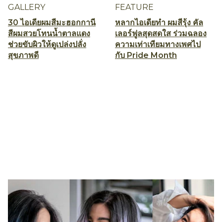
GALLERY
FEATURE
30 ไอเดียผมสีมะฮอกกานี
หลากไอเดียทำ ผมสีรุ้ง คัล
สีผมสวยโทนน้ำตาลแดง
เลอร์ฟูลสุดสดใส ร่วมฉลอง
ช่วยขับผิวให้ดูเปล่งปลั่ง
ความเท่าเทียมทางเพศไป
สุขภาพดี
กับ Pride Month