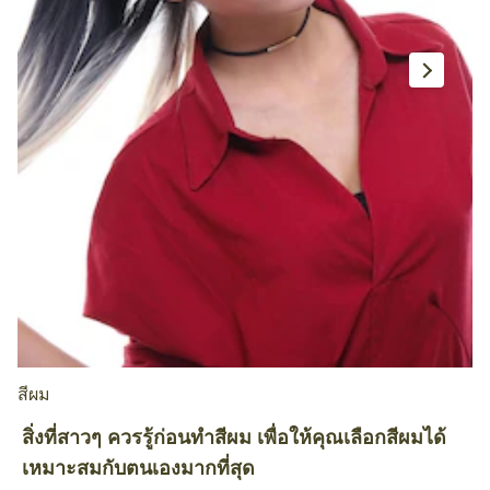
สีผม
สี
สิ่งที่สาวๆ ควรรู้ก่อนทำสีผม เพื่อให้คุณเลือกสีผมได้
เ
เหมาะสมกับตนเองมากที่สุด
ส