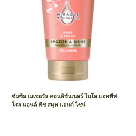
ซันซิล เนเชอรัล คอนดิชันเนอร์ ไบโอ แอคทีฟ
โรส แอนด์ พีช สมูท แอนด์ ไชน์