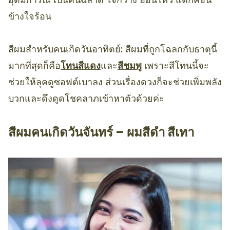
ข้างใจร้อน
สีผมสำหรับคนเกิดวันอาทิตย์: สีผมที่ถูกโฉลกกับธาตุนี้
มากที่สุดก็คือ
โทนสีแดง
และ
สีชมพู
เพราะสีโทนนี้จะ
ช่วยให้ลุคดูซอฟต์เบาลง ส่วนเรื่องดวงก็จะช่วยเพิ่มพลัง
บวกและดึงดูดโชคลาภเข้าหาตัวด้วยค่ะ
สีผมคนเกิดวันจันทร์ – ผมสีดำ สีเทา