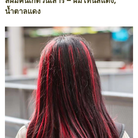
สีผมคนเกิดวันเสาร์ – ผมโทนสีแดง,
น้ำตาลแดง