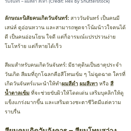
วันจันทร์ – ผมสีดำ สีเทา (Credit: Rex by Shutterstock)
ลักษณะนิสัยคนเกิดวันจันทร์:
สาววันจันทร์ เป็นคนมี
เสน่ห์ ดูอ่อนหวาน และสามารถพูดจาโน้มน้าวใจคนได้
ดี เป็นคนอ่อนโยน ใจดี แต่ก็อารมณ์แปรปรวนง่าย
โมโหร้าย แต่ก็หายได้เร็ว
สีผมสำหรับคนเกิดวันจันทร์: มีธาตุดินเป็นธาตุประจำ
วันเกิด สีผมที่ถูกโฉลกคือสีโทนเข้ม ๆ ไม่ฉูดฉาด ใครที่
เกิดวันจันทร์แนะนำให้ทำ
ผมสีดำ
ผมสีเทา
หรือ
สี
น้ำตาลเข้ม
ที่จะช่วยขับผิวให้โดดเด่น เสริมบุคลิกให้ดู
แข็งแกร่งมากขึ้น และเสริมดวงชะตาชีวิตมีแต่ความ
ราบรื่น
สีผมคนเกิดวันอังคาร – สีผมโทนสว่าง