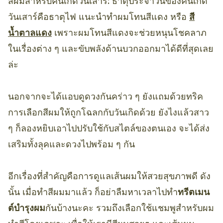
สีผมสำหรับคนเกิดวันเสาร์: ธาตุประจำวันของคนเกิด
วันเสาร์คือธาตุไฟ แนะนำทำผมโทนสีแดง หรือ
สี
น้ำตาลแดง
เพราะผมโทนสีแดงจะช่วยหนุนโชคลาภ
ในเรื่องต่าง ๆ และขับพลังด้านบวกออกมาได้ดีที่สุดเลย
ล่ะ
นอกจากจะได้แอบดูดวงกันคร่าว ๆ ยังแถมด้วยทริค
การเลือกสีผมให้ถูกโฉลกกับวันเกิดด้วย ยังไงแล้วสาว
ๆ ก็ลองหยิบเอาไปปรับใช้กับสไตล์ของตนเอง จะได้ส่ง
เสริมทั้งลุคและดวงไปพร้อม ๆ กัน
อีกเรื่องที่สำคัญคือการดูแลเส้นผมให้สวยสุขภาพดี ดัง
นั้น เมื่อทำสีผมมาแล้ว ก็อย่าลืมหาเวลาไปทำ
ทรีตเมน
ต์บำรุงผม
กันบ้างนะคะ รวมถึงเลือกใช้แชมพูสำหรับผม