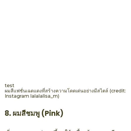
test
ผมสีแฟชั่นเฉดแดงที่สร้างความโดดเด่นอย่างมีสไตล์ (credit:
Instagram lalalalisa_m)
8. ผมสีชมพู (Pink)