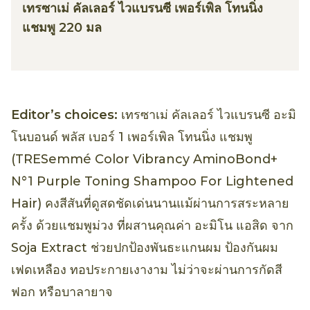
เทรซาเม่ คัลเลอร์ ไวแบรนซี เพอร์เพิล โทนนิ่ง
แชมพู 220 มล
Editor’s choices:
เทรซาเม่ คัลเลอร์ ไวแบรนซี อะมิ
โนบอนด์ พลัส เบอร์ 1 เพอร์เพิล โทนนิ่ง แชมพู
(TRESemmé Color Vibrancy AminoBond+
N°1 Purple Toning Shampoo For Lightened
Hair) คงสีสันที่ดูสดชัดเด่นนานแม้ผ่านการสระหลาย
ครั้ง ด้วยแชมพูม่วง ที่ผสานคุณค่า อะมิโน แอสิด จาก
Soja Extract ช่วยปกป้องพันธะแกนผม ป้องกันผม
เฟดเหลือง ทอประกายเงางาม ไม่ว่าจะผ่านการกัดสี
ฟอก หรือบาลายาจ