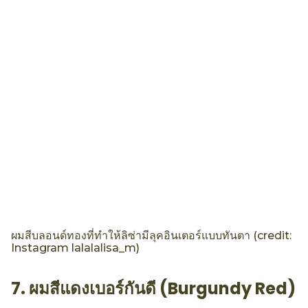
ผมสีบลอนด์ทองที่ทำให้ลิซ่ามีลุคอินเตอร์แบบทันตา (credit:
Instagram lalalalisa_m)
7. ผมสีแดงเบอร์กันดี (Burgundy Red)