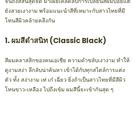
จนถึงสีสันสุดจี๊ด มาเผยเคล็ดลับการเปลี่ยนสีผมบ่อยแต่
ยังสวยเงางาม พร้อมแนะนำสีที่เหมาะกับสาวไทยที่มี
โทนสีผิวคล้ายคลึงกัน
1. ผมสีดำสนิท (Classic Black)
สีผมคลาสสิกของคนเอเชีย ความดำขลับเงางาม ทำให้
ดูงามสง่า ลึกลับน่าค้นหา เข้าได้กับทุกสไตล์การแต่ง
ตัว ทั้ง สง่างาม เท่ เก๋ เฉี่ยว ยิ่งถ้าเป็นสาวไทยที่มีสีผิว
โทนขาว-เหลือง ไปถึงเข้ม ผมสีนี้จะเข้ากันสุด ๆ