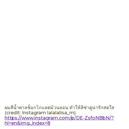
ผมสีน้ำตาลช็อกโกแลตม้วนลอน ทำให้ลิซ่าดูน่ารักสดใส
(credit: Instagram lalalalisa_m)
https://www.instagram.com/p/DE-ZsfoNBbN/?
hl=en&img_index=8