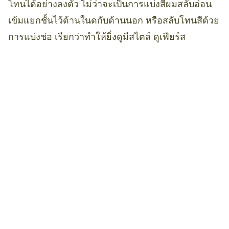
โทนได้อย่างลงตัว ไม่ว่าจะเป็นการแบ่งสีผมสลับอ่อน
เข้มแยกชั้นไว้ด้านในดกับด้านนอก หรือสลับโทนสีด้วย
การแบ่งช่อ เรียกว่าทำให้ยิ่งดูมีสไตล์ ดูเฟียร์ส