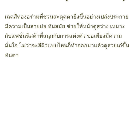
เฉดสีทองอร่ามที่ชวนสะดุดตายิ่งขึ้นอย่างเปล่งประกาย
มีความเป็นสายฝอ ทันสมัย ช่วยให้หน้าดูสว่าง เหมาะ
กับแฟชั่นนิสต้าที่สนุกกับการแต่งตัว ขอเพียงมีความ
มั่นใจ ไม่ว่าจะสีผิวแบบไหนก็ทำออกมาแล้วดูสวยเก๋ขึ้น
ทันตา