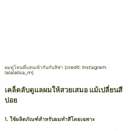
ผมทูโทนที่แสนเข้ากันกับลิซ่า (credit: Instagram
lalalalisa_m)
เคล็ดลับดูแลผมให้สวยเสมอ แม้เปลี่ยนสี
บ่อย
1. ใช้ผลิตภัณฑ์สำหรับผมทำสีโดยเฉพาะ