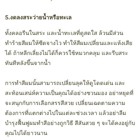
5.งดลงสระว่ายน้ำหรือทะเล
ทั้งคลอรีนในสระ และน้ำทะเลที่ดูสดใส ล้วนมีส่วน
ทำร้ายสีผมให้ซีดจางไว ทำให้สีผมเปลี่ยนและแห้งเสีย
ได้ ถ้าหลีกเลี่ยงไม่ได้ก็ควรใช้หมวกคลุม และรีบสระ
ทันทีหลังขึ้นจากน้ำ
การทำสีผมนั้นสามารถเปลี่ยนลุคให้ดูโดดเด่น และ
สะท้อนเสน่ห์ความเป็นคุณได้อย่างชวนมอง อย่าหยุดที่
จะสนุกกับการเลือกสรรสีสวย เปลี่ยนเฉดตามความ
ต้องการที่แตกต่างไปในแต่ละช่วงเวลา แล้วอย่าลืม
บำรุงฟื้นฟูผมทำสีอย่างถูกวิธี สีสันสวย ๆ จะได้คงอยู่กับ
คุณไปได้ยาวนาน