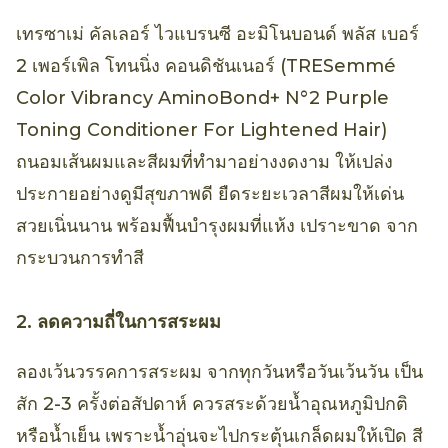
เทรซาเม่ คัลเลอร์ ไวแบรนซี อะมิโนบอนด์ พลัส เบอร์
2 เพอร์เพิล โทนนิ่ง คอนดิชันเนอร์ (TRESemmé
Color Vibrancy AminoBond+ N°2 Purple
Toning Conditioner For Lightened Hair)
ถนอมเส้นผมและสีผมที่ทำมาอย่างงดงาม ให้เปล่ง
ประกายอย่างดูมีสุขภาพดี ยืดระยะเวลาสีผมให้เด่น
สวยเนิ่นนาน พร้อมฟื้นบำรุงผมที่แห้ง เปราะขาด จาก
กระบวนการทำสี
2. ลดความถี่ในการสระผม
ลองเว้นวรรคการสระผม จากทุกวันหรือวันเว้นวัน เป็น
สัก 2-3 ครั้งต่อสัปดาห์ ควรสระด้วยน้ำอุณหภูมิปกติ
หรือน้ำเย็น เพราะน้ำอุ่นจะไปกระตุ้นเกล็ดผมให้เปิด สี