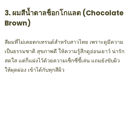
3. ผมสีน้ำตาลช็อกโกแลต (Chocolate
Brown)
สีผมที่ไม่เคยตกเทรนด์สำหรับสาวไทย เพราะดูมีความ
เป็นธรรมชาติ สุขภาพดี ให้ความรู้สึกดูอ่อนเยาว์ น่ารัก
สดใส แต่ก็แฝงไว้ด้วยความเซ็กซี่ขี้เล่น แถมยังขับผิว
ให้ผุดผ่อง เข้าได้กับทุกสีผิว