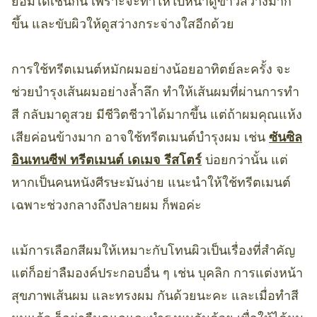
ย้อมได้เช่นกัน เพราะจะทำให้ใบหน้าดูขาวสว่างมาก
ขึ้น และขับผิวให้ดูสว่างกระจ่างใสอีกด้วย
การใช้ทรีตเมนต์หมักผมอย่างน้อยอาทิตย์ละครั้ง จะ
ช่วยบำรุงเส้นผมอย่างล้ำลึก ทำให้เส้นผมที่ผ่านการทำ
สี กลับมาดูสวย มีชีวิตชีวาได้มากขึ้น แต่ถ้าผมคุณแห้ง
เสียค่อนข้างมาก อาจใช้ทรีตเมนต์บำรุงผม เช่น
ซันซิล
อินเทนซีฟ ทรีตเมนต์ เดเมจ รีสโตร์
บ่อยกว่านั้น แต่
หากเป็นคนหนังศีรษะมันง่าย แนะนำให้ใช้ทรีตเมนต์
เฉพาะช่วงกลางถึงปลายผม ก็พอค่ะ
แม้การเลือกสีผมให้เหมาะกับโทนผิวเป็นเรื่องที่สำคัญ
แต่ก็อย่าลืมองค์ประกอบอื่น ๆ เช่น บุคลิก การแต่งหน้า
สุขภาพเส้นผม และทรงผม กันด้วยนะคะ และเมื่อทำสี