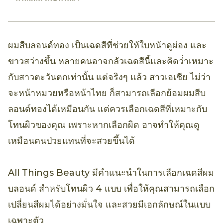
ผมสีบลอนด์ทอง เป็นเฉดสีที่ช่วยให้ใบหน้าดูผ่อง และ
ขาวสว่างขึ้น หลายคนอาจกลัวเฉดสีนี้และคิดว่่าเหมาะ
กับสาวตะวันตกเท่านั้น แต่จริงๆ แล้ว สาวเอเชีย ไม่ว่า
จะหน้าหมวยหรือหน้าไทย ก็สามารถเลือกย้อมผมสีบ
ลอนด์ทองได้เหมือนกัน แต่ควรเลือกเฉดสีที่เหมาะกับ
โทนผิวของคุณ เพราะหากเลือกผิด อาจทำให้คุณดู
เหมือนคนป่วยแทนที่จะสวยขึ้นได้
All Things Beauty มีคำแนะนำในการเลือกเฉดสีผม
บลอนด์ สำหรับโทนผิว 4 แบบ เพื่อให้คุณสามารถเลือก
เปลี่ยนสีผมได้อย่างมั่นใจ และสวยมีเอกลักษณ์ในแบบ
เฉพาะตัว