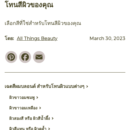
โทนสีผิวของคุณ
เลือกสีที่ใช่สำหรับโทนสีผิวของคุณ
โดย:
All Things Beauty
March 30, 2023
Pinterest
Facebook
Email
เฉดสีผมบลอนด์ สำหรับโทนผิวแบบต่างๆ
ผิวขาวอมชมพู
ผิวขาวอมเหลือง
ผิวสองสี หรือ ผิวสีน้ำผึ้ง
ผิวสีแทน หรือ ผิวคล้ำ