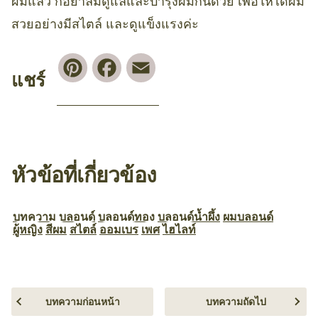
ผมแล้ว ก็อย่าลืมดูแลและบำรุงผมกันด้วย เพื่อให้ได้ผม
สวยอย่างมีสไตล์ และดูแข็งแรงค่ะ
Pinterest
Facebook
Email
แชร์
หัวข้อที่เกี่ยวข้อง
บทความ
บลอนด์
บลอนด์ทอง
บลอนด์น้ำผึ้ง
ผมบลอนด์
ผู้หญิง
สีผม
สไตล์
ออมเบร
เพศ
ไฮไลท์
บทความก่อนหน้า
บทความถัดไป