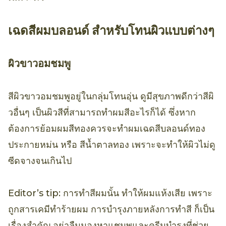
เฉดสีผมบลอนด์ สำหรับโทนผิวแบบต่างๆ
ผิวขาวอมชมพู
สีผิวขาวอมชมพูอยู่ในกลุ่มโทนอุ่น ดูมีสุขภาพดีกว่าสีผิ
วอื่นๆ เป็นผิวสีที่สามารถทำผมสีอะไรก็ได้ ซึ่งหาก
ต้องการย้อมผมสีทองควรจะทำผมเฉดสีบลอนด์ทอง
ประกายหม่น หรือ สีน้ำตาลทอง เพราะจะทำให้ผิวไม่ดู
ซีดจางจนเกินไป
Editor’s tip: การทำสีผมนั้น ทำให้ผมแห้งเสีย เพราะ
ถูกสารเคมีทำร้ายผม การบำรุงภายหลังการทำสี ก็เป็น
เรื่องสำคัญ อย่าลืมมองหาแชมพูและครีมบำรุงที่ช่วย