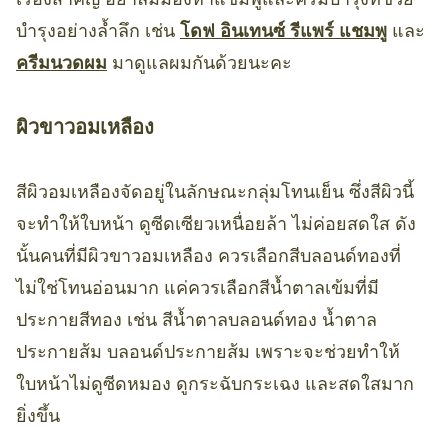
บำรุงอย่างล้ำลึก เช่น
โดฟ อินเทนซ์ รีแพร์ แชมพู
และ
ครีมนวดผม
มาดูแลผมกันด้วยนะคะ
ผิวขาวอมเหลือง
สีผิวอมเหลืองจัดอยู่ในลักษณะกลุ่มโทนเย็น ซึ่งสีผิวนี้
จะทำให้ใบหน้า ดูซีดเซียวเหนื่อยล้า ไม่ค่อยสดใส ดัง
นั้นคนที่มีผิวขาวอมเหลือง ควรเลือกสีบลอนด์ทองที่
ไม่ใช่โทนอ่อนมาก แค่ควรเลือกสีน้ำตาลเข้มที่มี
ประกายสีทอง เช่น สีน้ำตาลบลอนด์ทอง น้ำตาล
ประกายส้ม บลอนด์ประกายส้ม เพราะจะช่วยทำให้
ใบหน้าไม่ดูซีดหมอง ดูกระฉับกระเฉง และสดใสมาก
ยิ่งขึ้น