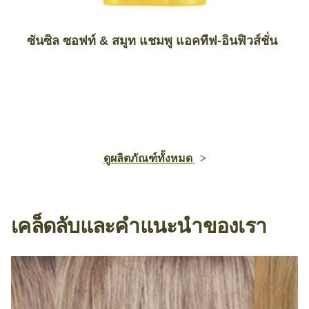
ซันซิล ซอฟท์ & สมูท แชมพู แอคทีฟ-อินฟิวส์ชั่น
ดูผลิตภัณฑ์ทั้งหมด
เคล็ดลับและคำแนะนำของเรา