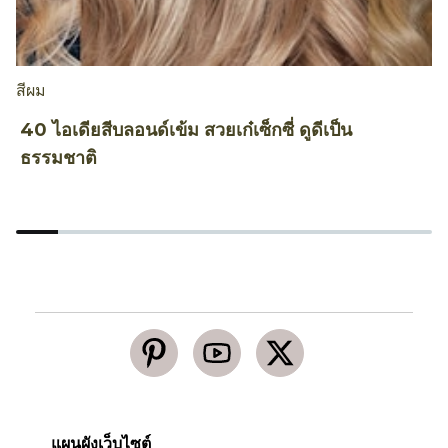
สีผม
สี
40 ไอเดียสีบลอนด์เข้ม สวยเก๋เซ็กซี่ ดูดีเป็น
1
ธรรมชาติ
ล
แผนผังเว็บไซต์