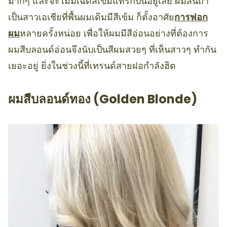
มากๆ และจะไม่มีเฉดสีเข้มแทรกปนอยู่เลย ผมสีนี้ถ้า
เป็นสาวเอเชียที่พื้นผมเดิมมีสีเข้ม ก็ตั้งอาศัย
การฟอก
ผม
หลายครั้งหน่อย เพื่อให้ผมมีสีอ่อนอย่างที่ต้องการ
ผมสีบลอนด์อ่อนจึงนับเป็นสีผมสวยๆ ที่เห็นสาวๆ ทำกัน
เยอะอยู่ ยิ่งในช่วงนี้ที่เทรนด์สายฝอกำลังฮิต
ผมสีบลอนด์ทอง (Golden Blonde)