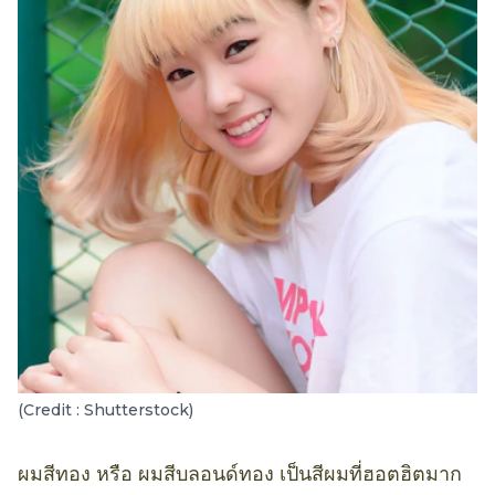
(Credit : Shutterstock)
ผมสีทอง หรือ ผมสีบลอนด์ทอง เป็นสีผมที่ฮอตฮิตมาก