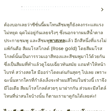
ต้องบอกเลยว่าซีซั่นนี้ผมโทนสีชมพูก็ยังคงกระแสแรง
ไม่หยุด ฉุดไม่อยู่กันเลยจริงๆ ซึ่งนอกจากผมสีน้ำตาล
ประกายชมพู และสีชมพู
พาสเทล
แล้ว อีกสีหนึ่งที่แรงไม่
แพ้กันคือ สีผมโรสโกลด์ (Rose gold) โดยสีผมโรส
โกลด์นั้นเป็นการรวมเอาสีทองและสีชมพูมาไว้ด้วยกัน
ซึ่งเป็นสีผมที่ทำแล้วดูโฉบเฉี่ยวทันสมัย แถมทำให้หน้า
ไบรท์ สว่างสดใส มีออร่าโดดเด่นกันสุดๆ ไปเลย เพราะ
ฉะนั้นหากใครที่กำลังเล็งจะทำผมสีใหม่ในช่วงนี้ เราจึง
มีไอเดีย สีผมโรสโกลด์สวยๆ มาฝากกัน ส่วนจะมีสไตล์
ไหนที่น่าสนใจบ้างนั้น ก็ตามเรามาดูกันได้เลยค่ะ!