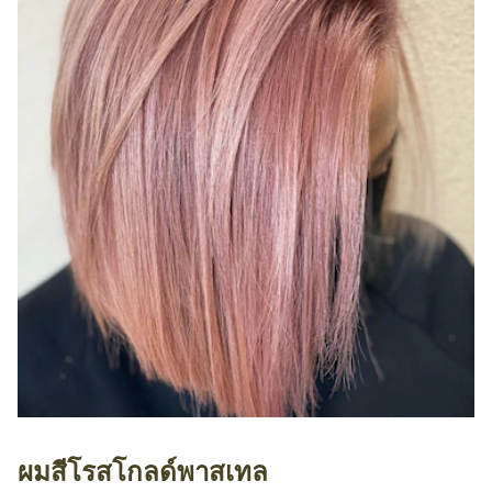
ผมสีโรสโกลด์พาสเทล