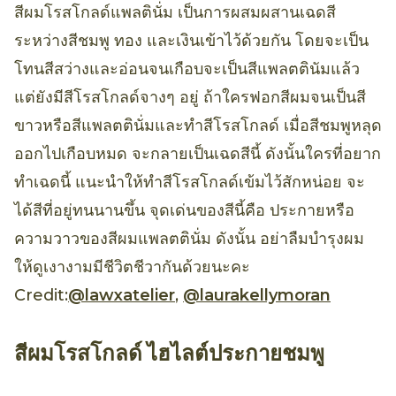
สีผมโรสโกลด์แพลตินั่ม เป็นการผสมผสานเฉดสี
ระหว่างสีชมพู ทอง และเงินเข้าไว้ด้วยกัน โดยจะเป็น
โทนสีสว่างและอ่อนจนเกือบจะเป็นสีแพลตตินัมแล้ว
แต่ยังมีสีโรสโกลด์จางๆ อยู่ ถ้าใครฟอกสีผมจนเป็นสี
ขาวหรือสีแพลตตินั่มและทำสีโรสโกลด์ เมื่อสีชมพูหลุด
ออกไปเกือบหมด จะกลายเป็นเฉดสีนี้ ดังนั้นใครที่อยาก
ทำเฉดนี้ แนะนำให้ทำสีโรสโกลด์เข้มไว้สักหน่อย จะ
ได้สีที่อยู่ทนนานขึ้น จุดเด่นของสีนี้คือ ประกายหรือ
ความวาวของสีผมแพลตตินั่ม ดังนั้น อย่าลืมบำรุงผม
ให้ดูเงางามมีชีวิตชีวากันด้วยนะคะ
Credit:
@lawxatelier
,
@laurakellymoran
สีผมโรสโกลด์ ไฮไลต์ประกายชมพู