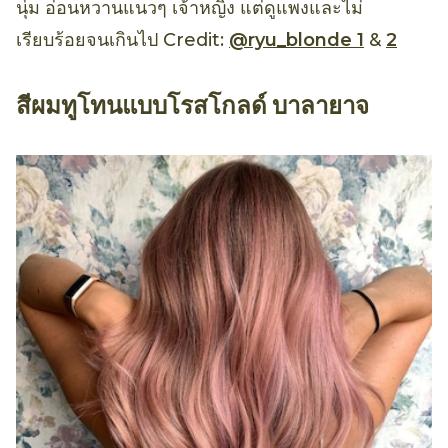
นุ่ม อ่อนหวานแนวๆ เจ้าหญิง แต่ดูแพงและไม่
เรียบร้อยจนเกินไป Credit:
@ryu_blonde 1
&
2
สีผมทูโทนแบบโรสโกลด์ บาลายาจ