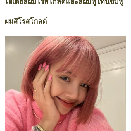
ไอเดียสีผมโรสโกลด์และสีผมทูโทนชมพู
ผมสีโรสโกลด์