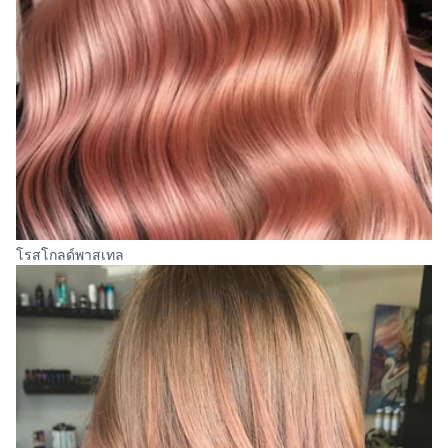
โรสโกลด์พาสเทล