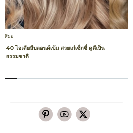
สีผม
สี
40 ไอเดียสีบลอนด์เข้ม สวยเก๋เซ็กซี่ ดูดีเป็น
1
ธรรมชาติ
ล