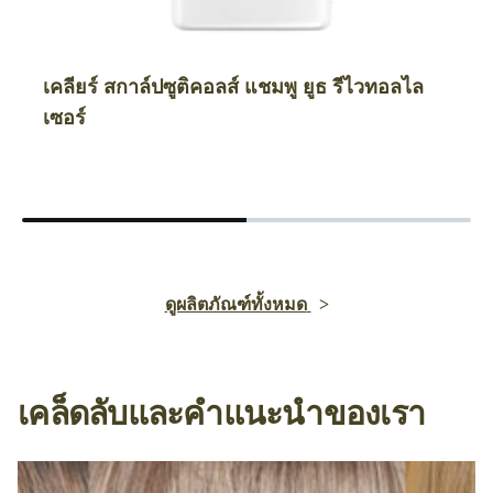
เคลียร์ สกาล์ปซูติคอลส์ แชมพู ยูธ รีไวทอลไล
เซอร์
ดูผลิตภัณฑ์ทั้งหมด
เคล็ดลับและคำแนะนำของเรา