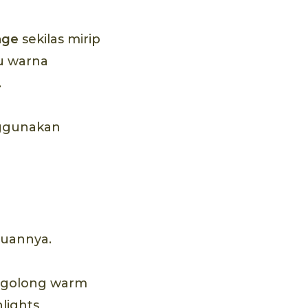
age
sekilas mirip
au warna
.
nggunakan
duannya.
ergolong warm
hlights