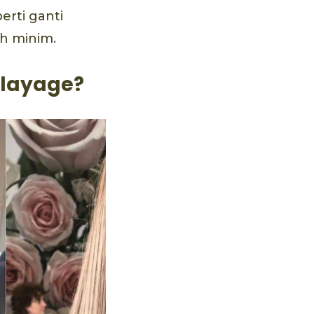
rti ganti
ih minim.
alayage?