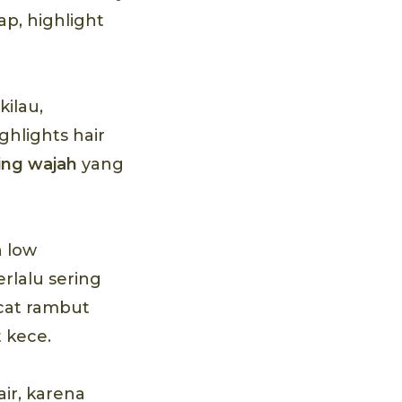
ap, highlight
ilau,
ghlights hair
ring wajah
yang
h low
rlalu sering
cat rambut
 kece.
ir, karena