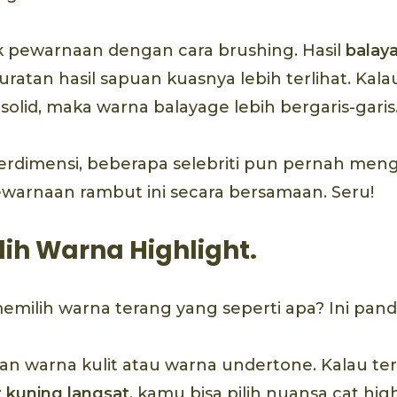
k pewarnaan dengan cara brushing. Hasil
balay
guratan hasil sapuan kuasnya lebih terlihat. Kal
 solid, maka warna balayage lebih bergaris-garis
erdimensi, beberapa selebriti pun pernah me
warnaan rambut ini secara bersamaan. Seru!
lih Warna Highlight.
milih warna terang yang seperti apa? Ini pan
an warna kulit atau warna undertone. Kalau t
t kuning langsat
, kamu bisa pilih nuansa cat hig