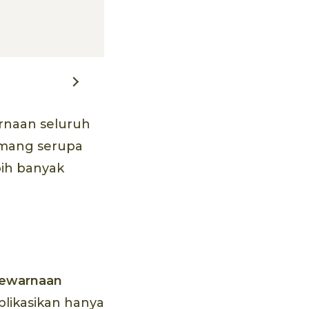
rnaan seluruh
memang serupa
ebih banyak
pewarnaan
plikasikan hanya