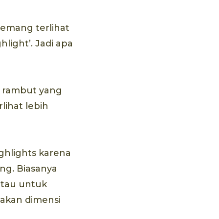
memang terlihat
light’. Jadi apa
a rambut yang
ihat lebih
ghlights karena
ng. Biasanya
atau untuk
akan dimensi