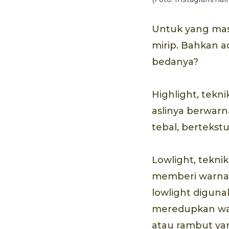
Untuk yang masi
mirip. Bahkan a
bedanya?
Highlight, tek
aslinya berwarn
tebal, bertekst
Lowlight, tekni
memberi warna 
lowlight diguna
meredupkan war
atau rambut yan