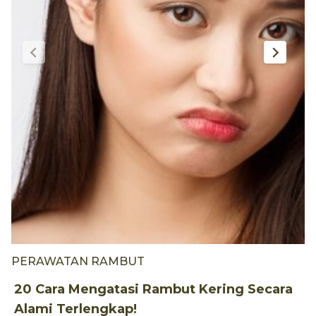
PERAWATAN RAMBUT
P
20 Cara Mengatasi Rambut Kering Secara
7
Alami Terlengkap!
R