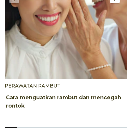
PERAWATAN RAMBUT
G
Cara menguatkan rambut dan mencegah
1
rontok
K