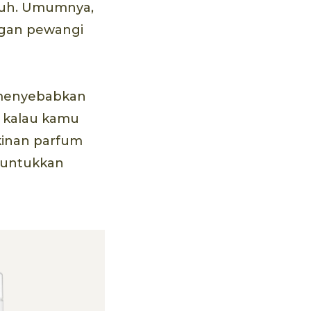
ubuh. Umumnya,
ngan pewangi
 menyebabkan
gi kalau kamu
kinan parfum
runtukkan