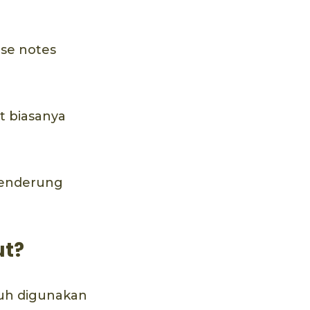
se notes
t biasanya
cenderung
ut?
buh digunakan