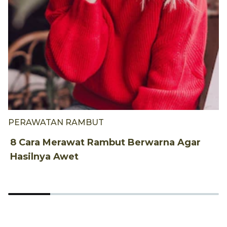
PERAWATAN RAMBUT
G
8 Cara Merawat Rambut Berwarna Agar
2
Hasilnya Awet
W