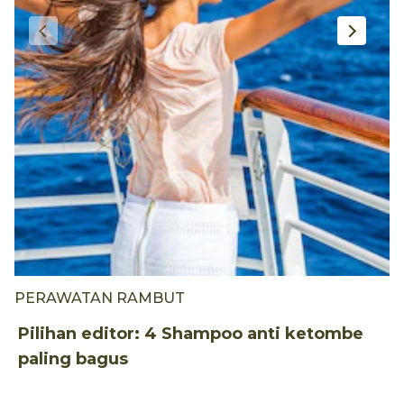
PERAWATAN RAMBUT
P
Pilihan editor: 4 Shampoo anti ketombe
4
paling bagus
k