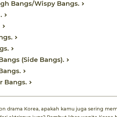
ough Bangs/Wispy Bangs.
.
.
ngs.
gs.
Bangs (Side Bangs).
Bangs.
ir Bangs.
on drama Korea, apakah kamu juga sering mem