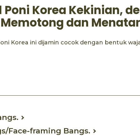
l Poni Korea Kekinian, d
l Memotong dan Menata
oni Korea ini dijamin cocok dengan bentuk wa
ook
mail
angs.
gs/Face-framing Bangs.