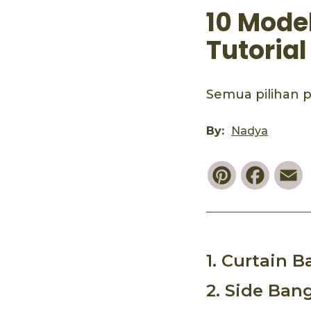
10 Mode
Tutoria
Semua pilihan p
By:
Nadya
Pinterest
Faceb
E
1. Curtain B
2. Side Ban