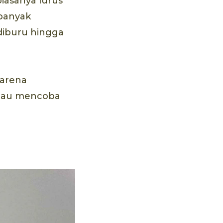
biasanya lurus
 banyak
 diburu hingga
karena
 mau mencoba