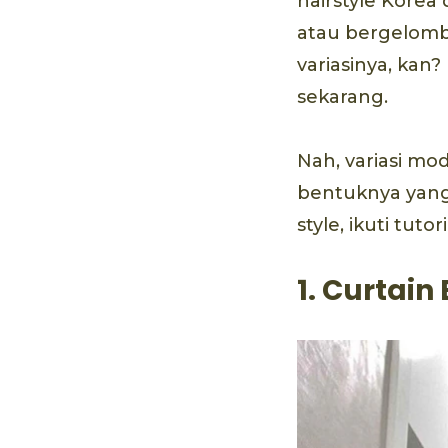
hairstyle Korea
atau bergelomb
variasinya, kan?
sekarang.
Nah, variasi mod
bentuknya yang
style, ikuti tutor
1. Curtain