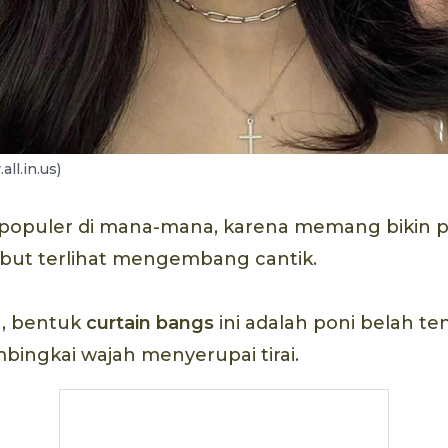
all.in.us)
g populer di mana-mana, karena memang bikin p
mbut terlihat mengembang cantik.
, bentuk
curtain bangs
ini adalah poni belah t
ingkai wajah menyerupai tirai.