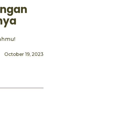
engan
nya
jahmu!
October 19, 2023