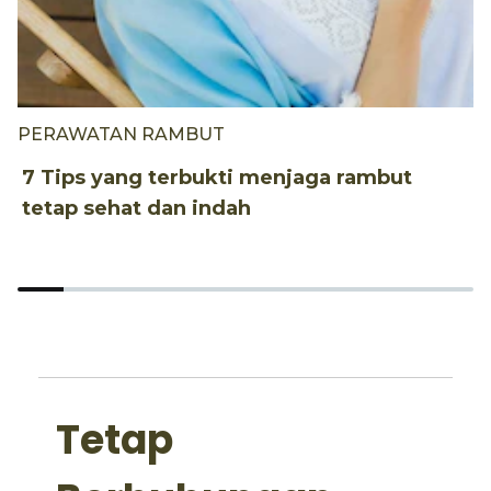
PERAWATAN RAMBUT
P
7 Tips yang terbukti menjaga rambut
4
tetap sehat dan indah
k
Tetap