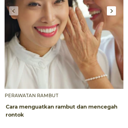
PERAWATAN RAMBUT
G
Cara menguatkan rambut dan mencegah
1
rontok
S