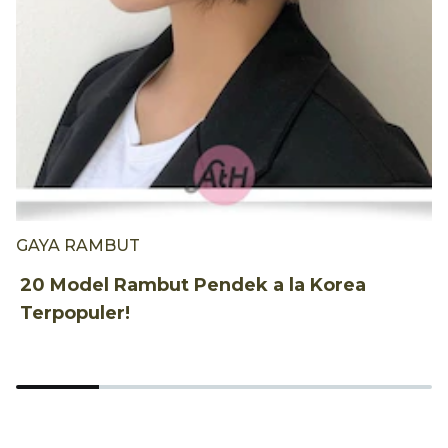
GAYA RAMBUT
G
20 Model Rambut Pendek a la Korea
1
Terpopuler!
S