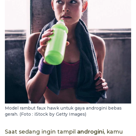
Model rambut faux hawk untuk gaya androgini bebas
gerah. (Foto : iStock by Getty Images)
Saat sedang ingin tampil
androgini
, kamu