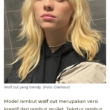
Wolf cut yang trendy. (Foto: Glamour)
Model rambut
wolf cut
merupakan versi
kreatif dari rambut mullet. Tekstur rambut