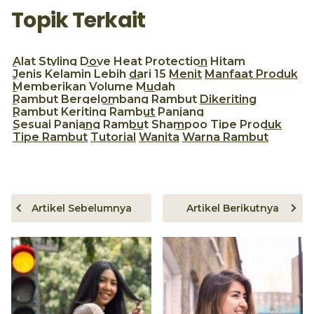
Topik Terkait
Alat Styling
Dove
Heat Protection
Hitam
Jenis Kelamin
Lebih dari 15 Menit
Manfaat Produk
Memberikan Volume
Mudah
Rambut Bergelombang
Rambut Dikeriting
Rambut Keriting
Rambut Panjang
Sesuai Panjang Rambut
Shampoo
Tipe Produk
Tipe Rambut
Tutorial
Wanita
Warna Rambut
Artikel Sebelumnya
Artikel Berikutnya