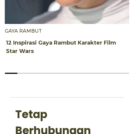
GAYA RAMBUT
G
12 Inspirasi Gaya Rambut Karakter Film
1
Star Wars
p
Tetap
Berhubungan