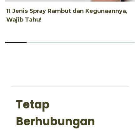
11 Jenis Spray Rambut dan Kegunaannya,
1
Wajib Tahu!
d
Tetap
Berhubungan