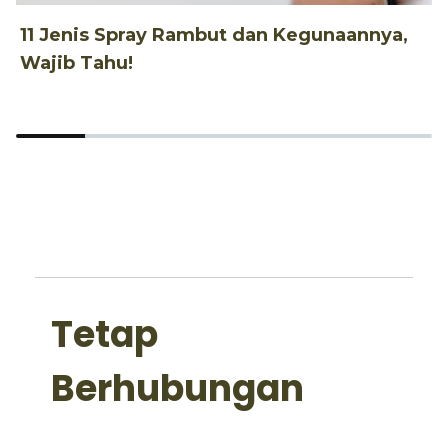
11 Jenis Spray Rambut dan Kegunaannya,
1
Wajib Tahu!
d
Tetap
Berhubungan