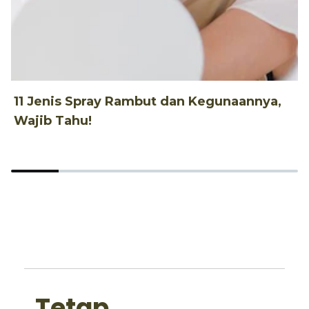
11 Jenis Spray Rambut dan Kegunaannya,
1
Wajib Tahu!
d
Tetap