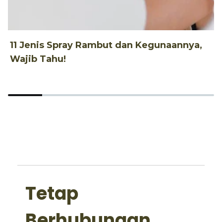
11 Jenis Spray Rambut dan Kegunaannya,
1
Wajib Tahu!
d
Tetap
Berhubungan