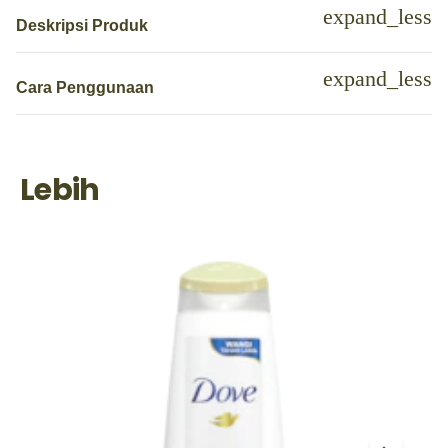
Deskripsi Produk
Cara Penggunaan
Lebih
P
D
2