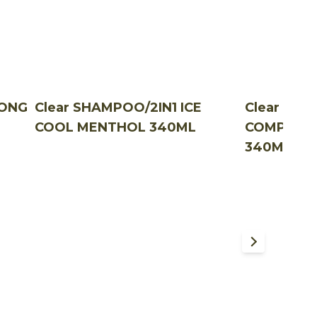
RONG
Clear SHAMPOO/2IN1 ICE
Clear SHA
COOL MENTHOL 340ML
COMPLETE
340ML