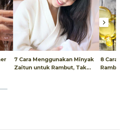
ner
7 Cara Menggunakan Minyak
8 Cara Me
Zaitun untuk Rambut, Tak
Rambut Un
Ribet!