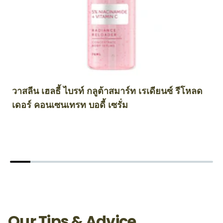
วาสลีน เฮลธี้ ไบรท์ กลูต้าสมาร์ท เรเดียนซ์ รีโหลด
วา
เดอร์ คอนเซนเทรท บอดี้ เซรั่ม
แ
Our Tips & Advice