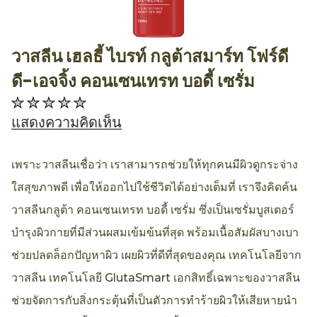
วาสลีน เฮลธี้ ไบรท์ กลูต้าสมาร์ท โฟร์ดี
AllthingsBeauty
ดี-เอจจิ้ง คอนเซนเทรท บอดี้ เซรั่ม
ไม่มี
การ
แสดงความคิดเห็น
ให้
คะแนน
เพราะวาสลีนเชื่อว่า เราสามารถช่วยให้ทุกคนมีผิวดูกระจ่าง
สำหรับ
ใสสุขภาพดี เพื่อให้ออกไปใช้ชีวิตได้อย่างเต็มที่ เราจึงคิดค้น
product
วาสลีนกลูต้า คอนเซนเทรท บอดี้ เซรั่ม ซึ่งเป็นเซรั่มบูสเตอร์
นี้
บำรุงผิวกายที่มีส่วนผสมเข้มข้นที่สุด พร้อมเนื้อสัมผัสบางเบา
ช่วยปลดล็อกปัญหาผิว เผยผิวที่ดีที่สุดของคุณ เทคโนโลยีจาก
วาสลีน เทคโนโลยี GlutaSmart เอกสิทธิ์เฉพาะของวาสลีน
ช่วยจัดการกับสิ่งกระตุ้นที่เป็นตัวการทำร้ายผิวให้เสียหายนำ