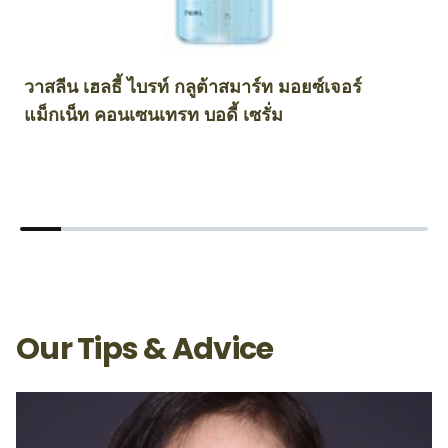
วาสลีน เฮลธี้ ไบรท์ กลูต้าสมาร์ท มอยซ์เจอร์
วา
แม็กเน็ท คอนเซนเทรท บอดี้ เซรั่ม
ค
Our Tips & Advice