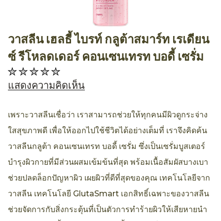
วาสลีน เฮลธี้ ไบรท์ กลูต้าสมาร์ท เรเดียน
AllthingsBeauty
ซ์ รีโหลดเดอร์ คอนเซนเทรท บอดี้ เซรั่ม
ไม่มี
การ
แสดงความคิดเห็น
ให้
คะแนน
เพราะวาสลีนเชื่อว่า เราสามารถช่วยให้ทุกคนมีผิวดูกระจ่าง
สำหรับ
ใสสุขภาพดี เพื่อให้ออกไปใช้ชีวิตได้อย่างเต็มที่ เราจึงคิดค้น
product
วาสลีนกลูต้า คอนเซนเทรท บอดี้ เซรั่ม ซึ่งเป็นเซรั่มบูสเตอร์
นี้
บำรุงผิวกายที่มีส่วนผสมเข้มข้นที่สุด พร้อมเนื้อสัมผัสบางเบา
ช่วยปลดล็อกปัญหาผิว เผยผิวที่ดีที่สุดของคุณ เทคโนโลยีจาก
วาสลีน เทคโนโลยี GlutaSmart เอกสิทธิ์เฉพาะของวาสลีน
ช่วยจัดการกับสิ่งกระตุ้นที่เป็นตัวการทำร้ายผิวให้เสียหายนำ