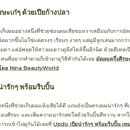
ีรษะเก๋ๆ ด้วยเปียก้างปลา
รเก็บผมอย่างหนึ่งที่ช่วยซ่อนผมเสียของเราเหมือนกับการมัด
ิคมากขึ้นไม่ใช่แค่ตรงๆ เรียบๆ ง่ายๆ แต่ดูมีลูกเล่นมากกว่
มดา แต่อัพลุคให้สาวผมยาวดูมีสไตล์ขึ้นอีกนิด ด้วยดีเทลเป
ไหนที่อยากทำตามก็เข้ามาดูวิธีทำกันได้เลย
มัดผมครึ่งศีรษะ
ๆ โดย Nina BeautyWorld
่ารักๆ พร้อมริบบิ้น
นึ่งที่ช่วยเก็บผมแห้งเสียได้ดี แถมยังเป็นทรงผมน่ารักๆ ที
รอบศีรษะ และเพิ่มความน่ารักสดใสด้วยริบบิ้นสีหวาน หากใ
รถเข้าไปดูกันได้เลยที่
Updo เปียน่ารักๆ พร้อมริบบิ้น เ