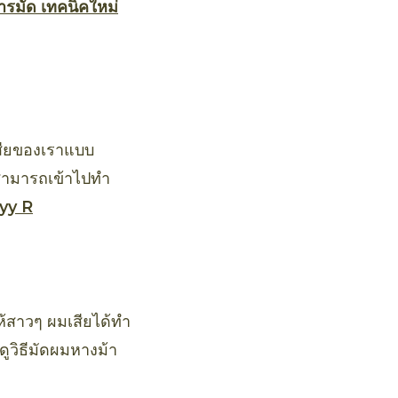
รมัด เทคนิคใหม่
สียของเราแบบ
 สามารถเข้าไปทำ
ayy R
ให้สาวๆ ผมเสียได้ทำ
ูวิธีมัดผมหางม้า