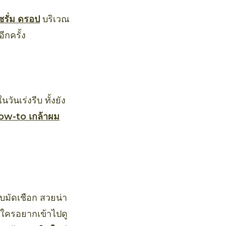
ซรั่ม ดรอป
บริเวณ
ีกครั้ง
ันเร่งรีบ ทั้งยัง
ow-to เกล้าผม
บมัดเชือก สวยน่า
ากใครอยากเข้าไปดู