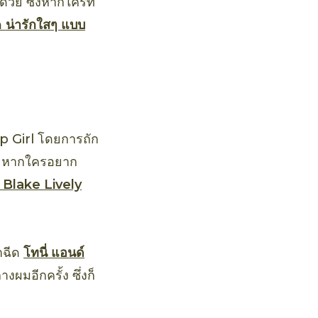
กด้วย ซึ่งหากใครที่
น่ารักใสๆ แบบ
ip Girl โดยการถัก
้น หากใครอยาก
Blake Lively
ราฉีด
โทนี่ แอนด์
ผมอีกครั้ง ซึ่งก็