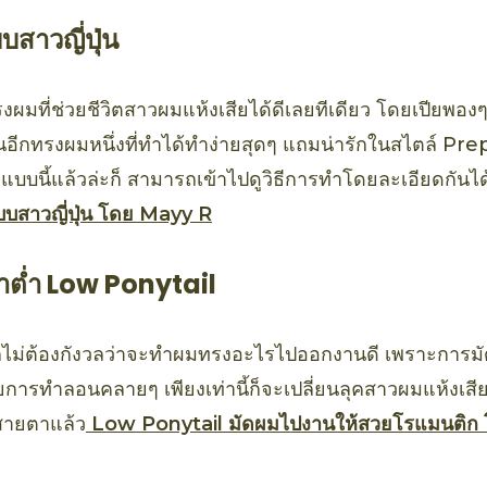
บสาวญี่ปุ่น
รงผมที่ช่วยชีวิตสาวผมแห้งเสียได้ดีเลยทีเดียว โดยเปียพอง
เป็นอีกทรงผมหนึ่งที่ทำได้ทำง่ายสุดๆ แถมน่ารักในสไตล์ Pre
นี้แล้วล่ะก็ สามารถเข้าไปดูวิธีการทำโดยละเอียดกันได้
บบสาวญี่ปุ่น โดย Mayy R
้าต่ำ Low Ponytail
ยก็ไม่ต้องกังวลว่าจะทำผมทรงอะไรไปออกงานดี เพราะการ
ยการทำลอนคลายๆ เพียงเท่านี้ก็จะเปลี่ยนลุคสาวผมแห้งเสี
ายตาแล้ว
Low Ponytail มัดผมไปงานให้สวยโรแมนติก