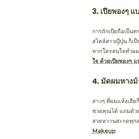
3. เปียพองๆ แบ
การถักเปียถือเป็นท
สไตล์สาวญี่ปุ่น ก็
หากใครสนใจทำผมแบบ
ใจ ด้วยเปียพองๆ แ
4. มัดผมหางม
สาวๆ ที่ผมแห้งเสี
ช่วยคุณได้ แถมด้ว
สวยหวานสะกดทุกส
Makeup