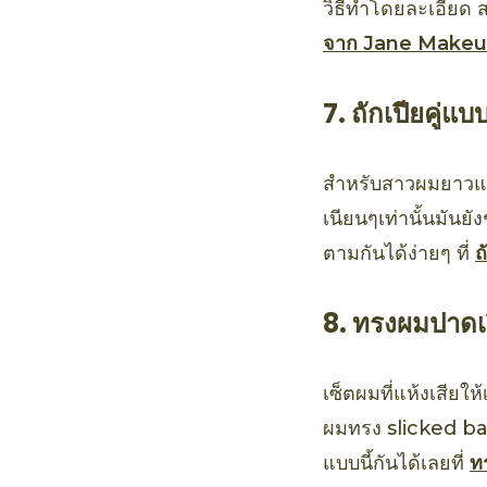
วิธีทำโดยละเอียด ส
จาก Jane Make
7. ถักเปียคู่แบบ
สำหรับสาวผมยาวแน
เนียนๆเท่านั้นมันย
ตามกันได้ง่ายๆ ที่
ถ
8. ทรงผมปาดเ
เซ็ตผมที่แห้งเสียให
ผมทรง slicked back
แบบนี้กันได้เลยที่
ท