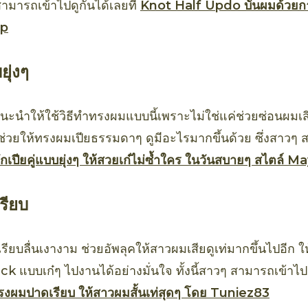
ามารถเข้าไปดูกันได้เลยที่
Knot Half Updo บันผมด้วยกา
up
ยุ่งๆ
ะนำให้ใช้วิธีทำทรงผมแบบนี้เพราะไม่ใช่แค่ช่วยซ่อนผมเ
ังช่วยให้ทรงผมเปียธรรมดาๆ ดูมีอะไรมากขึ้นด้วย ซึ่งสาวๆ
ักเปียคู่แบบยุ่งๆ ให้สวยเก๋ไม่ซ้ำใคร ในวันสบายๆ สไตล์ M
รียบ
้เรียบลื่นเงางาม ช่วยอัพลุคให้สาวผมเสียดูเท่มากขึ้นไปอีก 
 แบบเก๋ๆ ไปงานได้อย่างมั่นใจ ทั้งนี้สาวๆ สามารถเข้าไปด
รงผมปาดเรียบ ให้สาวผมสั้นเท่สุดๆ โดย Tuniez83