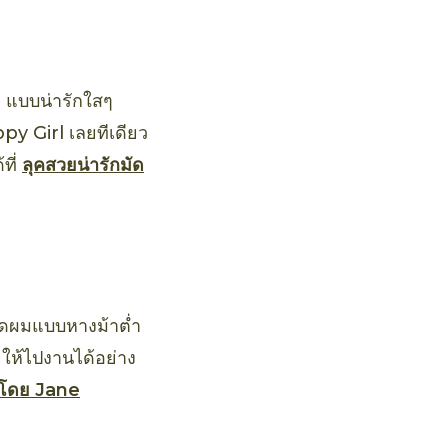
ๆ แบบน่ารักใสๆ
ppy Girl เลยทีเดียว
ที่
ลุคสวยน่ารักมัด
มัดผมแบบหางม้าต่ำ
ยให้ไปงานได้อย่าง
 โดย Jane