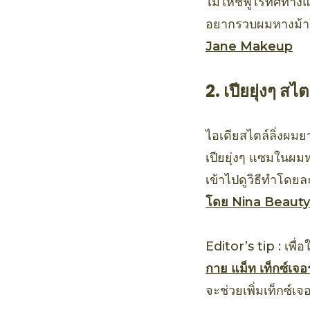
ไม่ให้ชี้ฟูไร้ทิศทาง
อยากรวบผมหางม้าให
Jane Makeup
2. เปียยุ่งๆ ส
ไอเดียสไตล์ลิ่งผม
เปียยุ่งๆ แซมในผม
เข้าไปดูวิธีทำโดยล
โดย Nina Beaut
Editor’s tip : เพื่
กาย แม็ท เท็กซ์เจอ
จะช่วยเพิ่มเท็กซ์เจ