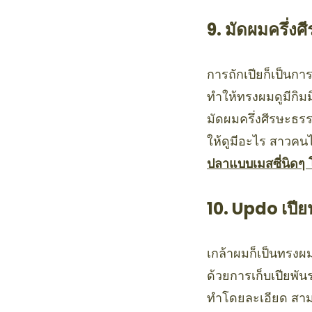
9. มัดผมครึ่งศ
การถักเปียก็เป็นกา
ทำให้ทรงผมดูมีกิมม
มัดผมครึ่งศีรษะธรร
ให้ดูมีอะไร สาวคน
ปลาแบบเมสซี่นิด
10. Updo เปียน
เกล้าผมก็เป็นทรงผมห
ด้วยการเก็บเปียพัน
ทำโดยละเอียด สามา