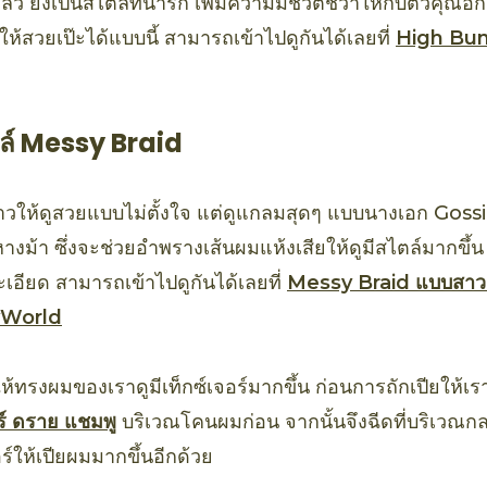
แล้ว ยังเป็นสไตล์ที่น่ารัก เพิ่มความมีชีวิตชีวาให้กับตัวคุณอี
้สวยเป๊ะได้แบบนี้ สามารถเข้าไปดูกันได้เลยที่
High Bun 
ไตล์ Messy Braid
ยาวให้ดูสวยแบบไม่ตั้งใจ แต่ดูแกลมสุดๆ แบบนางเอก Goss
หางม้า ซึ่งจะช่วยอำพรางเส้นผมแห้งเสียให้ดูมีสไตล์มากขึ
ะเอียด สามารถเข้าไปดูกันได้เลยที่
Messy Braid แบบสาว 
yWorld
อให้ทรงผมของเราดูมีเท็กซ์เจอร์มากขึ้น ก่อนการถักเปียให้เ
ร์ ดราย แชมพู
บริเวณโคนผมก่อน จากนั้นจึงฉีดที่บริเวณกลาง
อร์ให้เปียผมมากขึ้นอีกด้วย