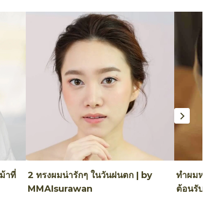
้าที่
2 ทรงผมน่ารักๆ ในวันฝนตก | by
ทำผมหางม้
MMAIsurawan
ต้อนรับเปิ
BABYMO