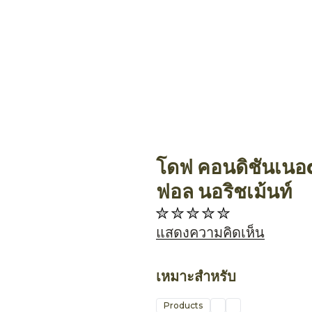
โดฟ คอนดิชันเนอaร์
Allthing
ฟอล นอริชเม้นท์
ไม่มี
การ
แสดงความคิดเห็น
ให้
คะแนน
เหมาะสำหรับ
สำหรับ
product
Products