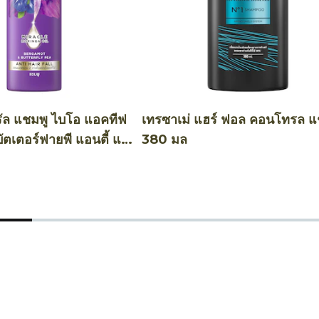
รัล แชมพู ไบโอ แอคทีฟ
เทรซาเม่ แฮร์ ฟอล คอนโทรล แ
ัตเตอร์ฟายพี แอนตี้ แฮร์
380 มล