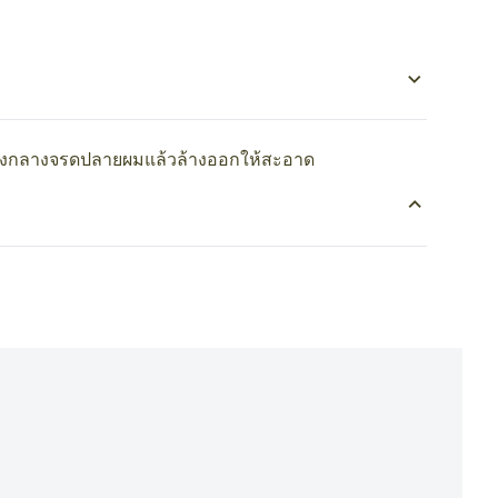
่กึ่งกลางจรดปลายผมแล้วล้างออกให้สะอาด