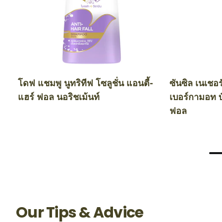
โดฟ แชมพู นูทริทีฟ โซลูชั่น แอนตี้-
ซันซิล เนเชอ
แฮร์ ฟอล นอริชเม้นท์
เบอร์กามอท บ
ฟอล
Our Tips & Advice