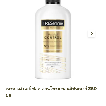
เทรซาเม่ แฮร์ ฟอล คอนโทรล คอนดิชันเนอร์ 380
เ
มล