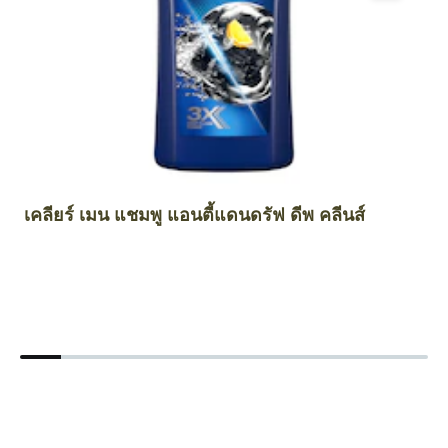
เคลียร์ เมน แชมพู แอนตี้แดนดรัฟ ดีพ คลีนส์
เ
เ