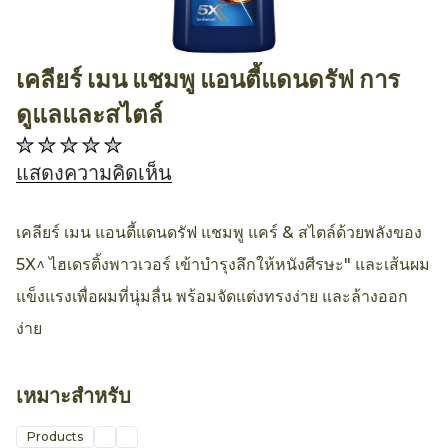
เคลียร์ เมน แชมพู แอนตี้แดนดรัฟ การ
AllthingsBeauty
ดูแลและสไตล์
ไม่มี
การ
แสดงความคิดเห็น
ให้
คะแนน
เคลียร์ เมน แอนตี้แดนดรัฟ แชมพู แคร์ & สไตล์ด้วยพลังของ
สำหรับ
5X^ ไฮเดรติ้งพาวเวอร์ เข้าบำรุงลึกให้หนังศีรษะ" และเส้นผม
product
แข็งแรงเพื่อผมที่นุ่มลื่น พร้อมจัดแต่งทรงง่าย และล้างออก
นี้
ง่าย
เหมาะสำหรับ
Products