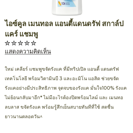
ไอซ์คูล เมนทอล แอนตี้แดนดรัฟ สกาล์ป
AllthingsBeauty
แคร์ แชมพู
ไม่มี
การ
แสดงความคิดเห็น
ให้
คะแนน
ใหม่ เคลียร์ แชมพูขจัดรังแค ที่มีทริปเปิล แอนตี้ แดนดรัฟ
สำหรับ
เทคโนโลยี พร้อมวิตามินบี 3 และอะมิโน แอสิด ช่วยขจัด
product
รังแคอย่างมีประสิทธิภาพ จุดจบของรังแค มั่นใจ100% รังแค
นี้
ไม่ย้อนกลับมาอีก* ไม่มีอะไรต้องปิดพร้อมไลม์ และ เมนทอ
ลบลาส ขจัดรังแค พร้อมรู้สึกเย็นสบายทันทีที่ใช้ สดชื่น
ยาวนานตลอดวัน^