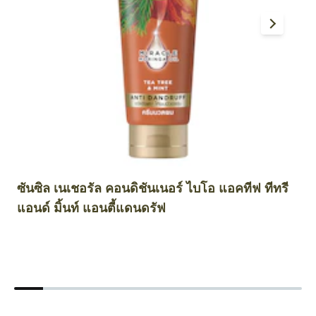
ซันซิล เนเชอรัล คอนดิชันเนอร์ ไบโอ แอคทีฟ ทีทรี
ซ
แอนด์ มิ้นท์ แอนตี้แดนดรัฟ
พ