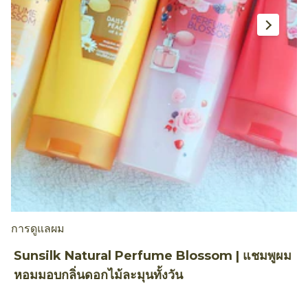
การดูแลผม
สี
Sunsilk Natural Perfume Blossom | แชมพูผม
เ
หอมมอบกลิ่นดอกไม้ละมุนทั้งวัน
ย