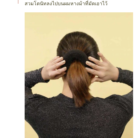
สวมโดนัทลงไปบนผมหางม้าที่มัดเอาไว้