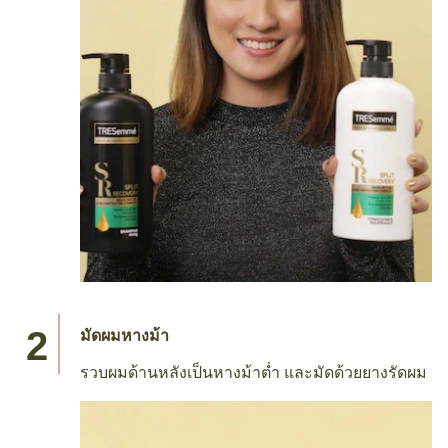
มัดผมหางม้า
รวบผมด้านหลังเป็นหางม้าต่ำ และมัดด้วยยางรัดผม