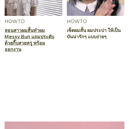
HOWTO
HOWTO
สอนสาวผมสั้นทำผม
เซ็ตผมสั้น ผมประบ่า ให้เป็น
Messy Bun แถมประดับ
บันน่ารักๆ แบบง่ายๆ
ด้วยกิ๊บสวยหรู พร้อม
ออกงาน