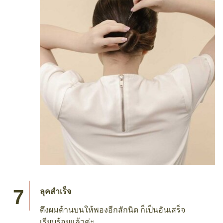
มวยผม
มวยผมหางม้าที่มัดไว้ให้เป็นบันก้อนเล็ก ๆ และติด
ให้อยู่ด้วยกิ๊บดำ