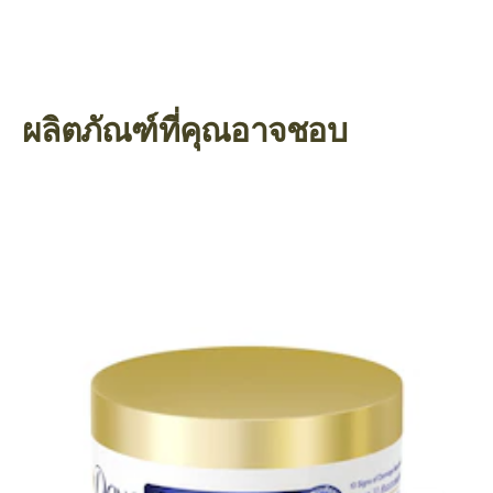
ทรงผม
สี
3 ทรงผมสวย ด้วย ซี ซอลท์ สเปรย์
เ
ย