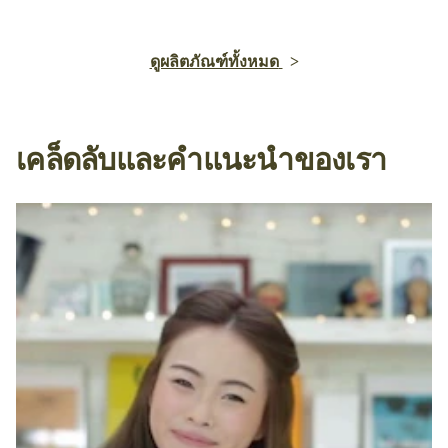
โดฟ เซรั่ม ทรีทเม้นท์ มาส์ก ไฮยา + เพปไทด์ อิน
เทนซ์ รีแพร์