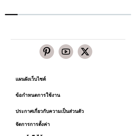
ทรงผม
ท
3 ลุคผมสั้น ทรงผมสำหรับคนหน้ากลม โดย Jane
ว
Makeup