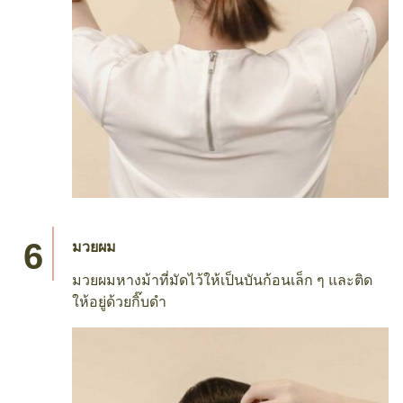
มัดผมหางม้า
รวบผมด้านหลัง และมัดเป็นหางม้าต่ำ