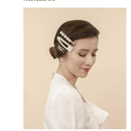
ลุคสำเร็จ
ดึงผมด้านบนให้พองอีกสักนิด ก็เป็นอันเสร็จ
เรียบร้อยแล้วค่ะ