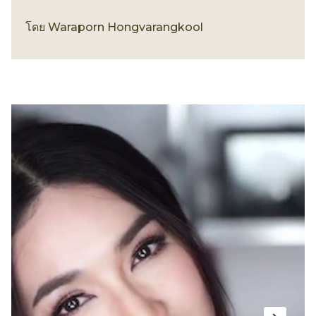
ทรงผม
ทำผมน่ารักๆ สไตล์ French Braid
Bun สำหรับสาวผมยาว
“เปียฝรั่งเศส + ผมบัน” จับคู่ความน่ารักมาอยู่ด้วย
กันอย่างลงตัว
ทรงผม