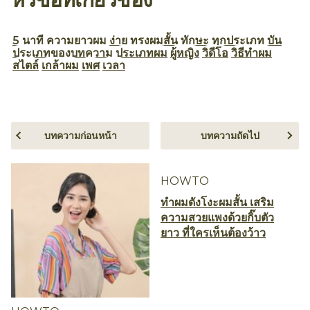
เป็นไงบ้างคะ สำหรับผมทรงนี้ น่ารัก ดูดี มีความเฟมี
นีนสุด ๆ เลยใช่ไหมล่ะคะ แถมเป็นไอเดียดี ๆ สำหรับ
สาวผมสั้นที่หาทรงผมออกงานอยู่ด้วย
และแนะนำว่าถ้าใครหน้ากลม หรือ หน้าเหลี่ยม ก็อาจ
ดึงปอยผมด้านข้างลงมาล้อมกรอบหน้าอีกสักนิด เท่านี้
ก็สวยเพอร์เฟคแล้วค่ะ
Pinterest
Facebook
Email
แชร์
หัวข้อที่เกี่ยวข้อง