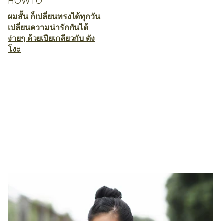
5 นาที
ความยาวผม
ง่าย
ทรงผมสั้น
ทักษะ
ทุกประเภท
บัน
ประเภทของบทความ
ประเภทผม
ผู้หญิง
วิดีโอ
วิธีทำผม
สไตล์
เกล้าผม
เพศ
เวลา
บทความก่อนหน้า
บทความถัดไป
HOWTO
HOWTO
ผมสั้น ก็เปลี่ยนทรงได้ทุกวัน
ทำผมดังโงะผมสั้น เสริม