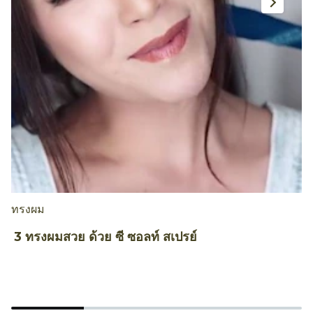
โดย
Waraporn Hongvarangkool