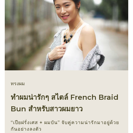
เปลี่ยนความน่ารักกันได้
ความสวยแพงด้วยกิ๊บตัว
ง่ายๆ ด้วยเปียเกลียวกับ ดัง
ยาว ที่ใครเห็นต้องว้าว
โงะ