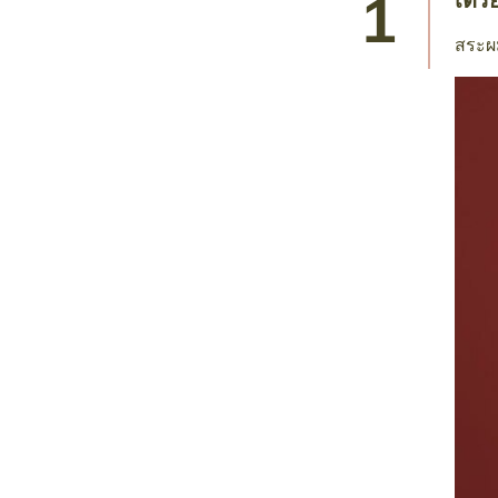
เตรี
สระผม