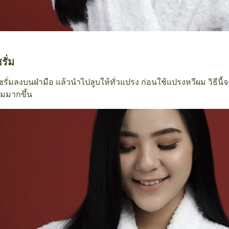
รั่ม
รั่มลงบนฝ่ามือ แล้วนำไปลูบให้ทั่วแปรง ก่อนใช้แปรงหวีผม วิธีนี้
ามมากขึ้น