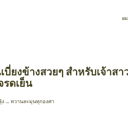
ผม
บี่ยงข้างสวยๆ สำหรับเจ้าสาว
าจรดเย็น
้ง ... หวานละมุนทุกองศา