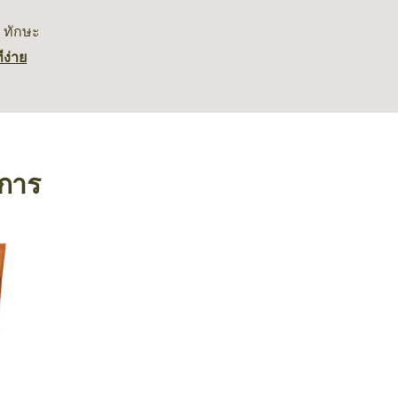
ทักษะ
ี
ง่าย
งการ