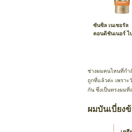
ซันซิล เนเชอรัล
คอนดิชันเนอร์ ไ
คทีฟ ฮันนี่ แอนด
คาโด แดเมจ รีแ
ช่างผมคนไหนที่กำล
ถูกที่แล้วค่ะ เพรา
กัน ซึ่งเป็นทรงผมท
ผมบันเบี่ยง