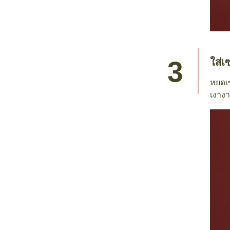
ใส่เซ
หยดเซ
เงาง