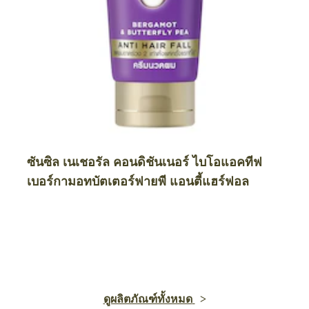
ซันซิล เนเชอรัล คอนดิชันเนอร์ ไบโอแอคทีฟ
เบอร์กามอทบัตเตอร์ฟายพี แอนตี้แฮร์ฟอล
ดูผลิตภัณฑ์ทั้งหมด