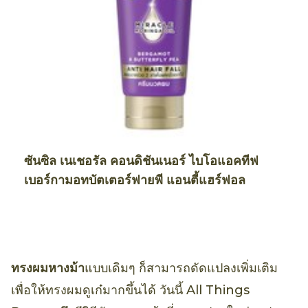
ซันซิล เนเชอรัล คอนดิชันเนอร์ ไบโอแอคทีฟ
เบอร์กามอทบัตเตอร์ฟายพี แอนตี้แฮร์ฟอล
ทรงผมหางม้า
แบบเดิมๆ ก็สามารถดัดแปลงเพิ่มเติม
เพื่อให้ทรงผมดูเก๋มากขึ้นได้ วันนี้ All Things