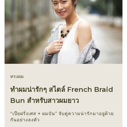
ทรงผม
ทำผมน่ารักๆ สไตล์ French Braid
Bun สำหรับสาวผมยาว
“เปียฝรั่งเศส + ผมบัน” จับคู่ความน่ารักมาอยู่ด้วย
กันอย่างลงตัว