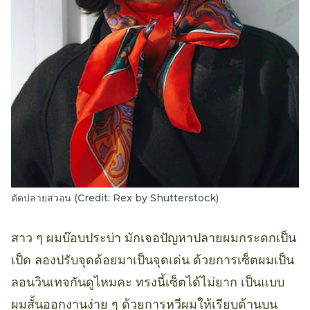
ดัดปลายสวอน (Credit: Rex by Shutterstock)
สาว ๆ ผมบ๊อบประบ่า มักเจอปัญหาปลายผมกระดกเป็น
เป็ด ลองปรับจุดด้อยมาเป็นจุดเด่น ด้วยการเซ็ตผมเป็น
ลอนวินเทจกันดูไหมคะ ทรงนี้เซ็ตได้ไม่ยาก เป็นแบบ
ผมสั้นออกงานง่าย ๆ ด้วยการหวีผมให้เรียบด้านบน