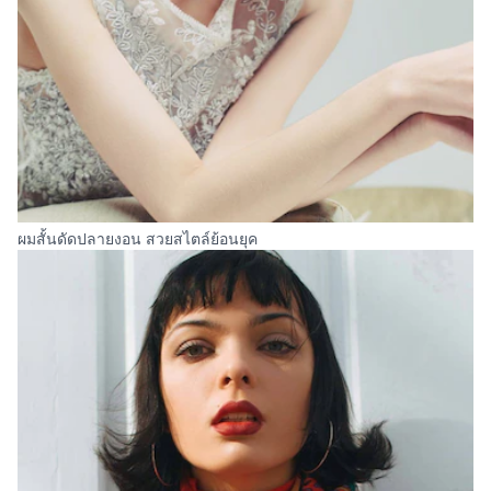
ผมสั้นดัดปลายงอน สวยสไตล์ย้อนยุค