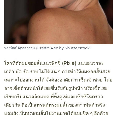
ทรงพิกซี่คัตออกงาน (Credit: Rex by Shutterstock)
ใครที่ตัด
ผมซอยสั้นแนวพิกซี่
(Pixie) แน่นอนว่าจะ
เกล้า มัด รัด รวบ ไม่ได้แน่ ๆ การทำให้ผมซอยสั้นสวย
เหมาะไปออกงานได้ จึงต้องอาศัยการเซ็ตเข้าช่วย โดย
อาจเซ็ตด้านหน้าให้เสยขึ้นรับกับรูปหน้า หรือเซ็ตเสย
เรียบกริบแนวสลิคแบค ที่ทั้งดูเท่และเซ็กซี่ในคราว
เดียวกัน ถือเป็น
เทรนด์ทรงผมสั้น
ของสาวมั่นตัวจริง
แถมยังเป็นทรงผมสั้นไปงานบวชได้แบบชิค ๆ อีกด้วย