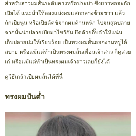
สำหรับสาวผมสั้นระดับคางหรือประบ่า ซึ่งยาวพอจะถัก
เปียได้ แนะนำให้ลองแบ่งผมแสกกลางซ้ายขวา แล้ว
ถักเปียนูน หรือเปียดัตช์จากผมด้านหน้า ไปจนสุดปลาย
จากนั้นนำปลายเปียมาไขว้กัน ยึดด้วยกิ๊บดำให้แน่น
เก็บปลายปมให้เรียบร้อย เป็นทรงผมสั้นออกงานหรูได้
สบาย หรือแม้แต่ทำเป็นทรงผมสั้นเพื่อนเจ้าสาว ก็ดูสวย
เก๋ หรือแม้แต่ทำเป็น
ทรงผมเจ้าสาว
เลยก็ยังได้
ดูวิธีเกล้าเปียผมสั้นได้ที่นี่
ทรงผมบันต่ำ