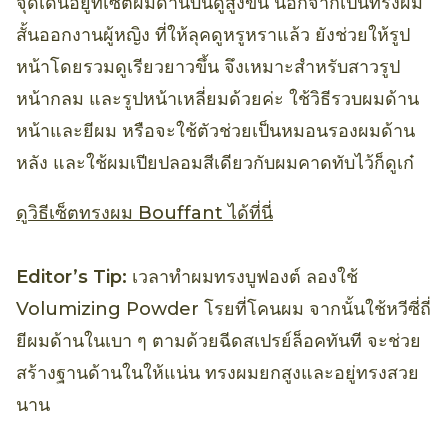
จุดเด่นอยู่ที่เซ็ตผมด้านบนดูสูงขึ้น นอกจากเป็นทรงผม
สั้นออกงานผู้หญิง ที่ให้ลุคดูหรูหราแล้ว ยังช่วยให้รูป
หน้าโดยรวมดูเรียวยาวขึ้น จึงเหมาะสำหรับสาวรูป
หน้ากลม และรูปหน้าเหลี่ยมด้วยค่ะ ใช้วิธีรวบผมด้าน
หน้าและยีผม หรือจะใช้ตัวช่วยเป็นหมอนรองผมด้าน
หลัง และใช้ผมเปียปลอมสีเดียวกับผมคาดทับไว้ก็ดูเก๋
ดูวิธีเซ็ตทรงผม Bouffant ได้ที่นี่
Editor’s Tip:
เวลาทำผมทรงบูฟองต์ ลองใช้
Volumizing Powder โรยที่โคนผม จากนั้นใช้หวีซี่ถี่
ยีผมด้านในเบา ๆ ตามด้วยฉีดสเปรย์ล็อคทันที จะช่วย
สร้างฐานด้านในให้แน่น ทรงผมยกสูงและอยู่ทรงสวย
นาน