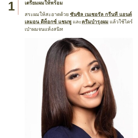
เตรียมผมให้พร้อม
สระผมให้สะอาดด้วย
ซันซิล เนเชอรัล กรีนที แอนด์
เลมอน ดีท็อกซ์ แชมพู
และ
ครีมบำรุงผม
แล้วใช้ไดร์
เป่าผมจนแห้งสนิท