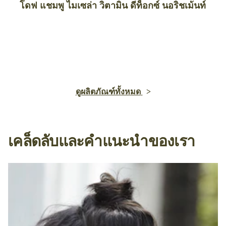
โดฟ แชมพู ไมเซล่า วิตามิน ดีท็อกซ์ นอริชเม้นท์
ดูผลิตภัณฑ์ทั้งหมด
เคล็ดลับและคำแนะนำของเรา