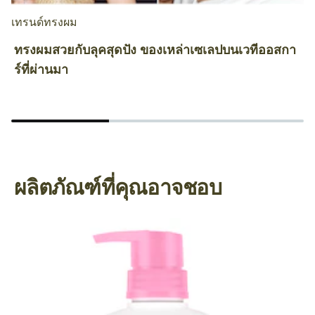
เทรนด์ทรงผม
สี
ทรงผมสวยกับลุคสุดปัง ของเหล่าเซเลปบนเวทีออสกา
เ
ร์ที่ผ่านมา
ย
ผลิตภัณฑ์ที่คุณอาจชอบ