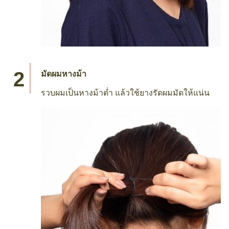
มัดผมหางม้า
รวบผมเป็นหางม้าต่ำ แล้วใช้ยางรัดผมมัดให้แน่น