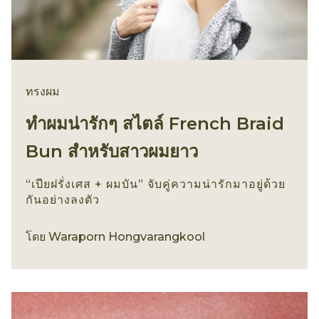
ทรงผม
ทำผมน่ารักๆ สไตล์ French Braid
Bun สำหรับสาวผมยาว
“เปียฝรั่งเศส + ผมบัน” จับคู่ความน่ารักมาอยู่ด้วย
กันอย่างลงตัว
ทรงผม
โดย
Waraporn Hongvarangkool