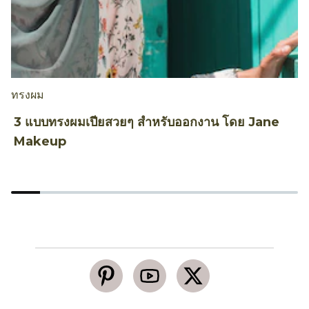
ทรงผม
ท
3 แบบทรงผมเปียสวยๆ สำหรับออกงาน โดย Jane
ท
Makeup
B