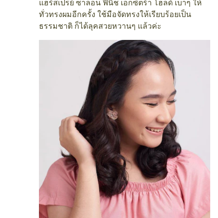
แฮร์สเปรย์ ซาลอน ฟินิช เอ็กซ์ตร้า โฮลด์ เบาๆ ให้
ทั่วทรงผมอีกครั้ง ใช้มือจัดทรงให้เรียบร้อยเป็น
ธรรมชาติ ก็ได้ลุคสวยหวานๆ แล้วค่ะ