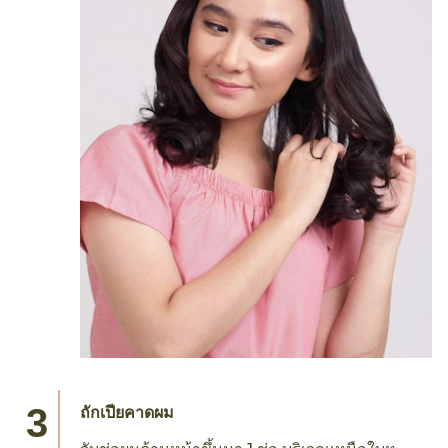
ถักเปียคาดผม