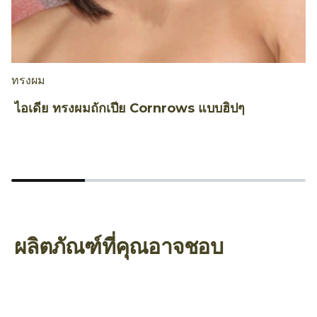
ทรงผม
สี
ไอเดีย ทรงผมถักเปีย Cornrows แบบฮิปๆ
เ
ย
ผลิตภัณฑ์ที่คุณอาจชอบ