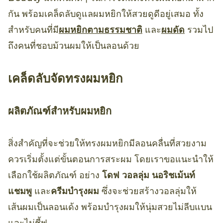
กัน พร้อมเคล็ดลับดูแลผมหยิกให้สวยดูดีอยู่เสมอ ทั้ง
สำหรับคนที่มี
ผมหยิกตามธรรมชาติ
และ
ผมดัด
รวมไป
ถึงคนที่ชอบม้วนผมให้เป็นลอนด้วย
เคล็ดลับจัดทรงผมหยิก
ผลิตภัณฑ์สำหรับผมหยิก
สิ่งสำคัญที่จะช่วยให้ทรงผมหยิกมีลอนคลื่นที่สวยงาม
ควรเริ่มตั้งแต่ขั้นตอนการสระผม โดยเราขอแนะนำให้
เลือกใช้ผลิตภัณฑ์ อย่าง
โดฟ วอลลุ่ม นอริชเม้นท์
แชมพู
และ
ครีมบำรุงผม
ซึ่งจะช่วยสร้างวอลลุ่มให้
เส้นผมเป็นลอนเด้ง พร้อมบำรุงผมให้นุ่มสวยไม่ลีบแบน
และไม่ชี้ฟู