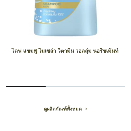
โดฟ แชมพู ไมเซล่า วิตามิน วอลลุ่ม นอริชเม้นท์
ดูผลิตภัณฑ์ทั้งหมด