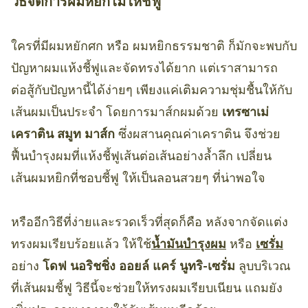
วิธีจัดการผมหยิกไม่ให้ชี้ฟู
ใครที่มีผมหยักศก หรือ ผมหยิกธรรมชาติ ก็มักจะพบกับ
ปัญหาผมแห้งชี้ฟูและจัดทรงได้ยาก แต่เราสามารถ
ต่อสู้กับปัญหานี้ได้ง่ายๆ เพียงแค่เติมความชุ่มชื้นให้กับ
เส้นผมเป็นประจำ โดยการมาส์กผมด้วย
เทรซาเม่
เคราติน สมูท มาส์ก
ซึ่งผสานคุณค่าเคราติน จึงช่วย
ฟื้นบำรุงผมที่แห้งชี้ฟูเส้นต่อเส้นอย่างล้ำลึก เปลี่ยน
เส้นผมหยิกที่ชอบชี้ฟู ให้เป็นลอนสวยๆ ที่น่าพอใจ
หรืออีกวิธีที่ง่ายและรวดเร็วที่สุดก็คือ หลังจากจัดแต่ง
ทรงผมเรียบร้อยแล้ว ให้ใช้
น้ำมันบำรุงผม
หรือ
เซรั่ม
อย่าง
โดฟ นอริชชิ่ง ออยล์ แคร์ นูทริ-เซรั่ม
ลูบบริเวณ
ที่เส้นผมชี้ฟู วิธีนี้จะช่วยให้ทรงผมเรียบเนียน แถมยัง