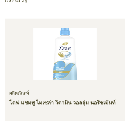
ผลิตภัณฑ์
โดฟ แชมพู ไมเซล่า วิตามิน วอลลุ่ม นอริชเม้นท์