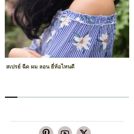
สเปรย์ ฉีด ผม ลอน ยี่ห้อไหนดี
ว
ส