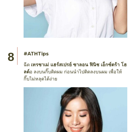
#ATHTips
ฉีด
เทรซาเม่ แฮร์สเปรย์ ซาลอน ฟินิช เอ็กซ์ตร้า โฮ
ลด์
อ ลงบนกิ๊บติดผม ก่อนนำไปติดลงบนผม เพื่อให้
กิ๊บไม่หลุดได้ง่าย