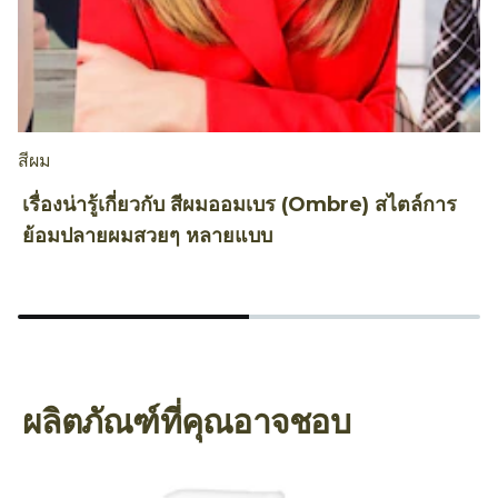
สีผม
ท
เรื่องน่ารู้เกี่ยวกับ สีผมออมเบร (Ombre) สไตล์การ
ถ
ย้อมปลายผมสวยๆ หลายแบบ
A
ผลิตภัณฑ์ที่คุณอาจชอบ