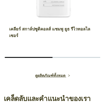
เคลียร์ สกาล์ปซูติคอลส์ แชมพู ยูธ รีไวทอลไล
เซอร์
ดูผลิตภัณฑ์ทั้งหมด
เคล็ดลับและคำแนะนำของเรา