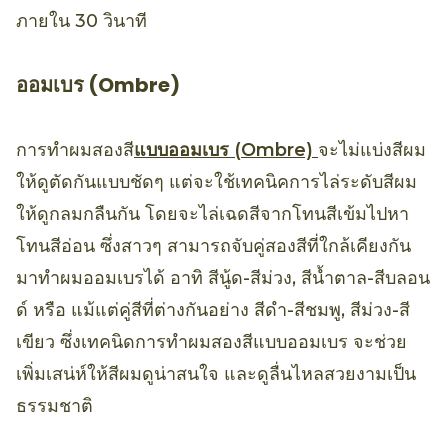
ภายใน 30 วินาที
ออมเบร (Ombre)
การทำผมสองสี
แบบออมเบร (Ombre)
จะไม่แบ่งสีผม
ให้ดูตัดกันแบบชัดๆ แต่จะใช้เทคนิคการไล่ระดับสีผม
ให้ดูกลมกลืนกัน โดยจะไล่เฉดสีจากโทนสีเข้มไปหา
โทนสีอ่อน ซึ่งสาวๆ สามารถจับคู่สองสีที่ใกล้เคียงกัน
มาทำผมออมเบรได้ อาทิ สีนู้ด-สีม่วง, สีน้ำตาล-สีบลอน
ด์ หรือ แม้แต่คู่สีที่ต่างกันอย่าง สีดำ-สีชมพู, สีม่วง-สี
เขียว ซึ่งเทคนิดการทำผมสองสีแบบออมเบร จะช่วย
เพิ่มเสน่ห์ให้สีผมดูน่าสนใจ และดูลื่นไหลสวยงามเป็น
ธรรมชาติ