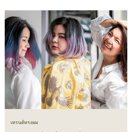
เทรนด์ทรงผม