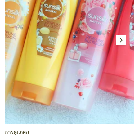
การดูแลผม
ท