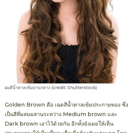
ผมสีน้ำตาลเข้มปานกลาง (credit: Shutterstock)
Golden Brown คือ เฉดสีน้ำตาลเข้มประกายทอง ซึ่ง
เป็นสีที่ผสมผสานระหว่าง Medium brown และ
Dark brown เอาไว้ด้วยกัน อีกทั้งยังเผยให้เห็น