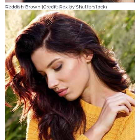
Reddish Brown (Credit: Rex by Shutterstock)