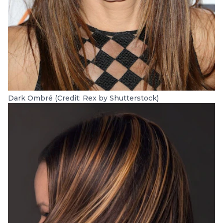
Dark Ombré (Credit: Rex by Shutterstock)