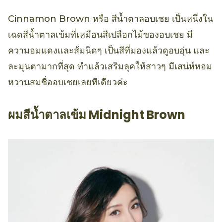
Cinnamon Brown หรือ สีน้ำตาลอบเชย เป็นหนึ่งใน
เฉดสีน้ำตาลเข้มที่เหมือนสีเปลือกไม้ของอบเชย มี
ความอมแดงและส้มนิดๆ เป็นสีที่มองแล้วดูอบอุ่น และ
ละมุนตามากที่สุด ทำแล้วเสริมลุคให้สาวๆ มีเสน่ห์หอม
หวานสมชื่ออบเชยเลยทีเดียวค่ะ
ผมสีน้ำตาลเข้ม Midnight Brown