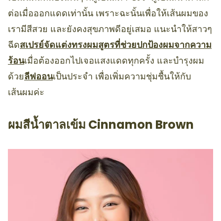
ต่อเมื่อออกแดดเท่านั้น เพราะฉะนั้นเพื่อให้เส้นผมของ
เรามีสีสวย และยังคงสุขภาพดีอยู่เสมอ แนะนำให้สาวๆ
ฉีด
สเปรย์จัดแต่งทรงผมสูตรที่ช่วยปกป้องผมจากความ
ร้อน
เมื่อต้องออกไปเจอแสงแดดทุกครั้ง และบำรุงผม
ด้วย
ลีฟออน
เป็นประจำ เพื่อเพิ่มความชุ่มชื้นให้กับ
เส้นผมค่ะ
ผมสีน้ำตาลเข้ม Cinnamon Brown