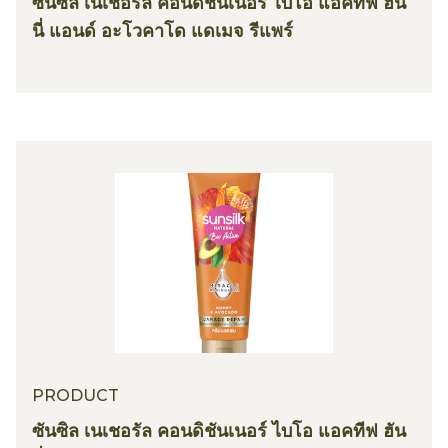
ซันซิล เนเชอรัล คอนดิชันเนอร์ ไบโอ แอคทีฟ ฮัน
นี่ แอนด์ อะโวคาโด แดเมจ รีแพร์
PRODUCT
ซันซิล เนเชอรัล คอนดิชันเนอร์ ไบโอ แอคทีฟ ฮัน