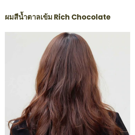
ผมสีน้ำตาลเข้ม Rich Chocolate