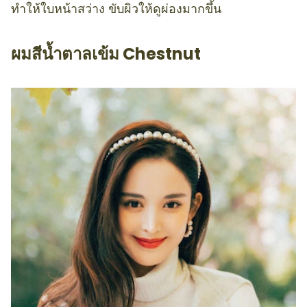
ทำให้ใบหน้าสว่าง ขับผิวให้ดูผ่องมากขึ้น
ผมสีน้ำตาลเข้ม Chestnut