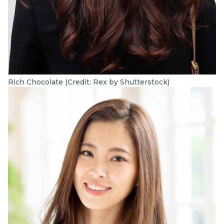
Rich Chocolate (Credit: Rex by Shutterstock)