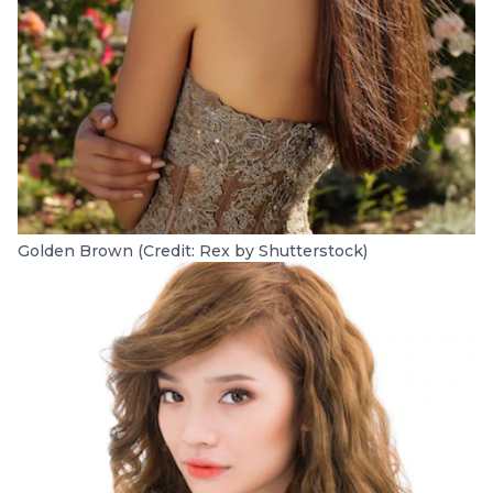
Golden Brown (Credit: Rex by Shutterstock)