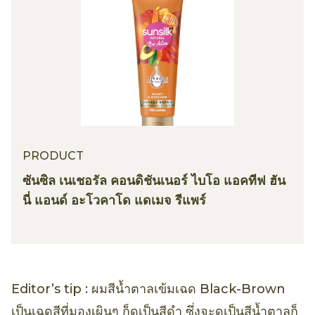
PRODUCT
ซันซิล เนเชอรัล คอนดิชันเนอร์ ไบโอ แอคทีฟ ฮัน
นี่ แอนด์ อะโวคาโด แดเมจ รีแพร์
Editor’s tip : ผมสีน้ำตาลเข้มเฉด Black-Brown
เป็นเฉดสีที่มองเผินๆ ก็ดูเป็นสีดำ ซึ่งจะดูเป็นสีน้ำตาลก็