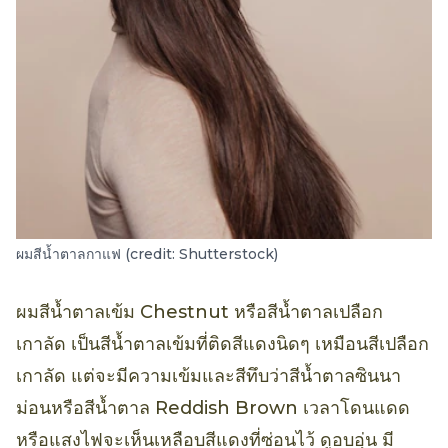
ผมสีน้ำตาลกาแฟ (credit: Shutterstock)
ผมสีน้ำตาลเข้ม Chestnut หรือสีน้ำตาลเปลือก
เกาลัด เป็นสีน้ำตาลเข้มที่ติดสีแดงนิดๆ เหมือนสีเปลือก
เกาลัด แต่จะมีความเข้มและสีทึบว่าสีน้ำตาลซินนา
ม่อนหรือสีน้ำตาล Reddish Brown เวลาโดนแดด
หรือแสงไฟจะเห็นเหลือบสีแดงที่ซ่อนไว้ ดูอบอุ่น มี