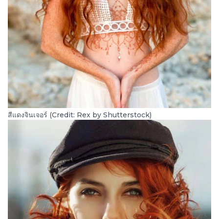
สีแดงจินเจอร์ (Credit: Rex by Shutterstock)