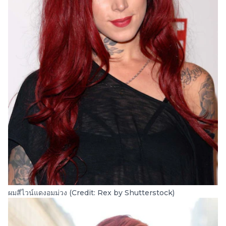
ผมสีไวน์แดงอมม่วง (Credit: Rex by Shutterstock)