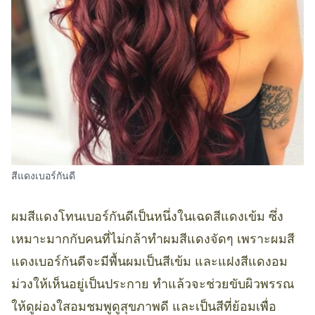
สีแดงเบอร์กันดี
ผมสีแดงโทนเบอร์กันดีเป็นหนึ่งในเฉดสีแดงเข้ม ซึ่ง
เหมาะมากกับคนที่ไม่กล้าทำผมสีแดงจัดๆ เพราะผมสี
แดงเบอร์กันดีจะมีพื้นผมเป็นสีเข้ม และแฝงสีแดงอม
ม่วงให้เห็นอยู่เป็นประกาย ทำแล้วจะช่วยขับผิวพรรณ
ให้ดูผ่องใสอมชมพูดูสุขภาพดี และเป็นสีที่ย้อมเพื่อ