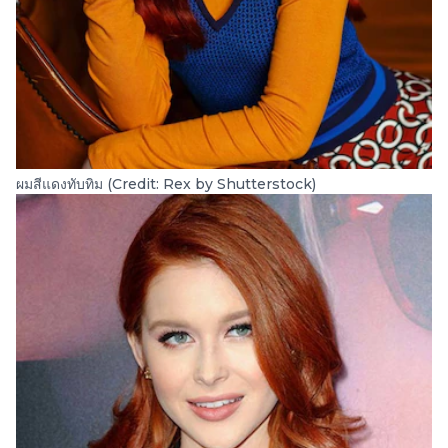
ผมสีแดงทับทิม (Credit: Rex by Shutterstock)