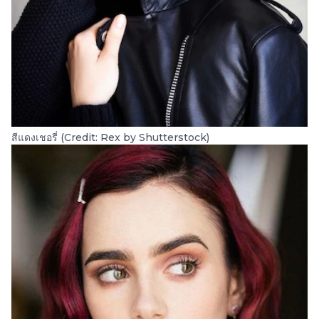
สีแดงเชอรี่ (Credit: Rex by Shutterstock)