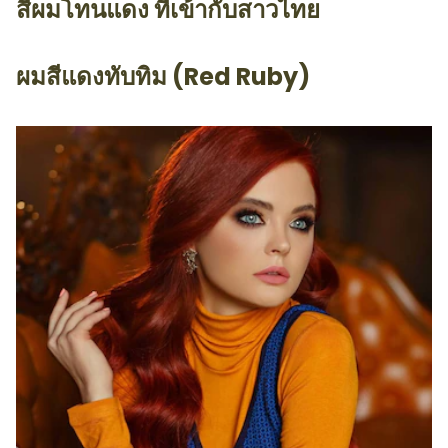
สีผมโทนแดง ที่เข้ากับสาวไทย
ผมสีแดงทับทิม (Red Ruby)