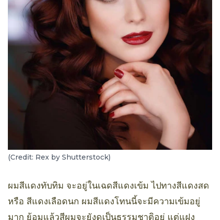
(Credit: Rex by Shutterstock)
ผมสีแดงทับทิม จะอยู่ในเฉดสีแดงเข้ม ไปทางสีแดงสด
หรือ สีแดงเลือดนก ผมสีแดงโทนนี้จะมีความเข้มอยู่
มาก ย้อมแล้วสีผมจะยังดูเป็นธรรมชาติอยู่ แต่แฝง