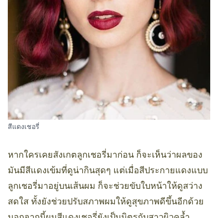
สีแดงเชอรี่
หากใครเคยสังเกตลูกเชอรี่มาก่อน ก็จะเห็นว่าผลของ
มันมีสีแดงเข้มที่ดูน่ากินสุดๆ แต่เมื่อสีประกายแดงแบบ
ลูกเชอรี่มาอยู่บนเส้นผม ก็จะช่วยขับใบหน้าให้ดูสว่าง
สดใส ทั้งยังช่วยปรับสภาพผมให้ดูสุขภาพดีขึ้นอีกด้วย
นอกจากนี้ผมสีแดงเชอรี่ยังเป็นมิตรกับสาวผิวคล้ำ