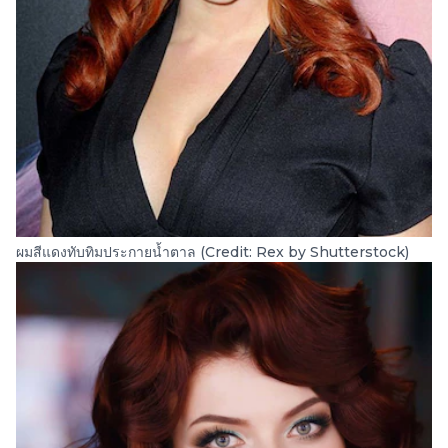
ผมสีแดงทับทิมประกายน้ำตาล (Credit: Rex by Shutterstock)