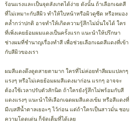
ร้อนแรงและเป็นจุดสังเกตได้ง่าย ดังนั้น ถ้าเลือกเฉดสี
ที่ไม่เหมาะกับสีผิว ทำให้ใบหน้าหรือผิวดูซีด หรือหมอง
คล้ำกว่าปกติ อาจทำให้เกิดความรู้สึกไม่มั่นใจได้ ใคร
ที่เพิ่งเคยย้อมผมแดงเป็นครั้งแรก แนะนำให้ปรึกษา
ช่างผมที่ชำนาญเรื่องทำสี เพื่อช่วยเลือกเฉดสีแดงที่เข้า
กับสีผิวของเรา
ผมสีแดงดึงดูดสายตามาก ใครที่ไม่ค่อยทำสีผมแปลกๆ
แรงๆ หรือไม่เคยย้อมผมสีแดงมาก่อน แรกๆ อาจจะ
ต้องใช้เวลาปรับตัวสักนิด ถ้าใครยังรู้สึกไม่พร้อมกับสี
แดงแรงๆ แนะนำให้เลือกเฉดผมสีแดงเข้ม หรือสีแดงที่
มีเบสสีน้ำตาลเยอะๆ ไว้ก่อน แต่ถ้าใครเป็นสาวมั่น ชอบ
ความโดดเด่น ก็จัดเต็มที่ได้เลย