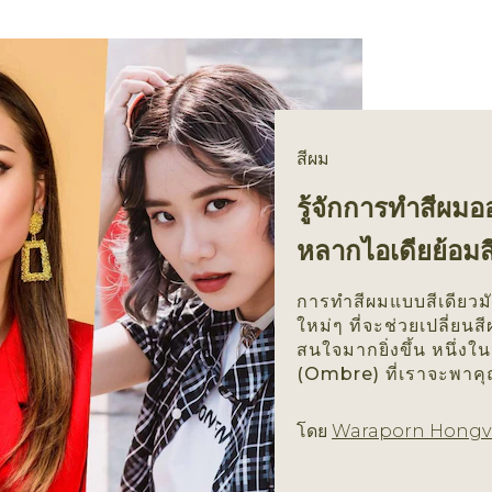
สีผม
รู้จักการทำสีผ
หลากไอเดียย้อม
การทำสีผมแบบสีเดียวม
ใหม่ๆ ที่จะช่วยเปลี่ย
สนใจมากยิ่งขึ้น หนึ่ง
(Ombre) ที่เราจะพาคุณ
โดย
Waraporn Hongv