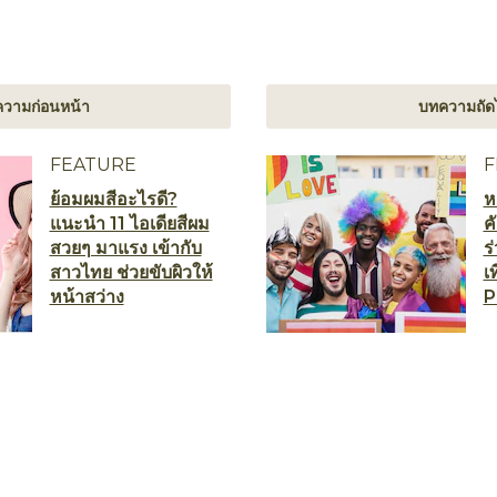
วามก่อนหน้า
บทความถัด
FEATURE
F
ย้อมผมสีอะไรดี?
ห
แนะนำ 11 ไอเดียสีผม
ค
สวยๆ มาแรง เข้ากับ
ร
สาวไทย ช่วยขับผิวให้
เ
หน้าสว่าง
P