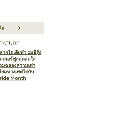
ไป
EATURE
ลากไอเดียทำ ผมสีรุ้ง
ัลเลอร์ฟูลสุดสดใส
่วมฉลองความเท่า
ทียมทางเพศไปกับ
ride Month