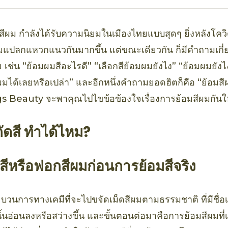
ีผม กำลังได้รับความนิยมในเมืองไทยแบบสุดๆ ยิ่งหลังโควิด
ผมแปลกแหวกแนวกันมากขึ้น แต่ขณะเดียวกัน ก็มีคำถามเกี
ช่น “ย้อมผมสีอะไรดี” “เลือกสีย้อมผมยังไง” “ย้อมผมยังไง
ได้เลยหรือเปล่า” และอีกหนึ่งคำถามยอดฮิตก็คือ “ย้อมสีผ
ngs Beauty จะพาคุณไปไขข้อข้องใจเรื่องการย้อมสีผมกันให
กัดสี ทำได้ไหม?
สีหรือฟอกสีผมก่อนการย้อมสีจริง
บวนการทางเคมีที่จะไปขจัดเม็ดสีผมตามธรรมชาติ ที่มีชื่อเ
นั้นอ่อนลงหรือสว่างขึ้น และขั้นตอนต่อมาคือการย้อมสีผมที