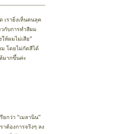
 เรายิ่งเห็นคนลุค
่ยวกับการทำสีผม
ให้ผมไม่เสีย”
ม โดยไม่กัดสีได้
้มากขึ้นค่ะ
รียกว่า “เมลานิน”
่เราต้องการจริงๆ ลง