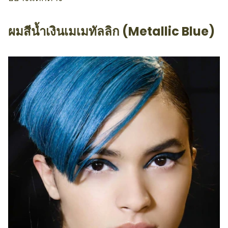
ผมสีน้ำเงินเมเมทัลลิก (Metallic Blue)