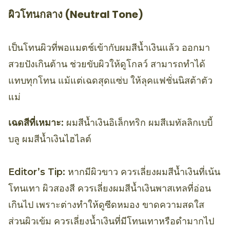
ผิวโทนกลาง (Neutral Tone)
เป็นโทนผิวที่พอแมตช์เข้ากับผมสีน้ำเงินแล้ว ออกมา
สวยปังเกินต้าน ช่วยขับผิวให้ดูโกลว์ สามารถทำได้
แทบทุกโทน แม้แต่เฉดสุดแซ่บ ให้ลุคแฟชั่นนิสต้าตัว
แม่
เฉดสีที่เหมาะ:
ผมสีน้ำเงินอิเล็กทริก ผมสีเมทัลลิกเบบี้
บลู ผมสีน้ำเงินไฮไลต์
Editor’s Tip:
หากมีผิวขาว ควรเลี่ยงผมสีน้ำเงินที่เน้น
โทนเทา ผิวสองสี ควรเลี่ยงผมสีน้ำเงินพาสเทลที่อ่อน
เกินไป เพราะต่างทำให้ดูซีดหมอง ขาดความสดใส
ส่วนผิวเข้ม ควรเลี่ยงน้ำเงินที่มีโทนเทาหรือดำมากไป