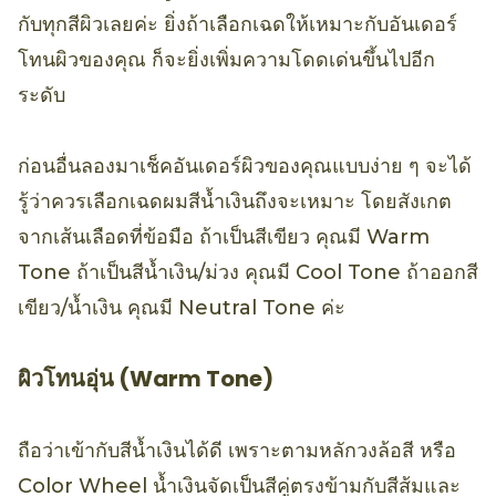
กับทุกสีผิวเลยค่ะ ยิ่งถ้าเลือกเฉดให้เหมาะกับอันเดอร์
โทนผิวของคุณ ก็จะยิ่งเพิ่มความโดดเด่นขึ้นไปอีก
ระดับ
ก่อนอื่นลองมาเช็คอันเดอร์ผิวของคุณแบบง่าย ๆ จะได้
รู้ว่าควรเลือกเฉดผมสีน้ำเงินถึงจะเหมาะ โดยสังเกต
จากเส้นเลือดที่ข้อมือ ถ้าเป็นสีเขียว คุณมี Warm
Tone ถ้าเป็นสีน้ำเงิน/ม่วง คุณมี Cool Tone ถ้าออกสี
เขียว/น้ำเงิน คุณมี Neutral Tone ค่ะ
ผิวโทนอุ่น (Warm Tone)
ถือว่าเข้ากับสีน้ำเงินได้ดี เพราะตามหลักวงล้อสี หรือ
Color Wheel น้ำเงินจัดเป็นสีคู่ตรงข้ามกับสีส้มและ