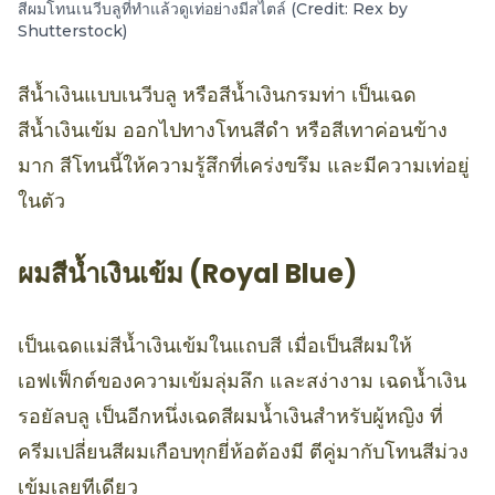
สีผมโทนเนวีบลูที่ทำแล้วดูเท่อย่างมีสไตล์ (Credit: Rex by
Shutterstock)
สีน้ำเงินแบบเนวีบลู หรือสีน้ำเงินกรมท่า เป็นเฉด
สีน้ำเงินเข้ม ออกไปทางโทนสีดำ หรือสีเทาค่อนข้าง
มาก สีโทนนี้ให้ความรู้สึกที่เคร่งขรึม และมีความเท่อยู่
ในตัว
ผมสีน้ำเงินเข้ม (Royal Blue)
เป็นเฉดแม่สีน้ำเงินเข้มในแถบสี เมื่อเป็นสีผมให้
เอฟเฟ็กต์ของความเข้มลุ่มลึก และสง่างาม เฉดน้ำเงิน
รอยัลบลู เป็นอีกหนึ่งเฉดสีผมน้ำเงินสำหรับผู้หญิง ที่
ครีมเปลี่ยนสีผมเกือบทุกยี่ห้อต้องมี ตีคู่มากับโทนสีม่วง
เข้มเลยทีเดียว