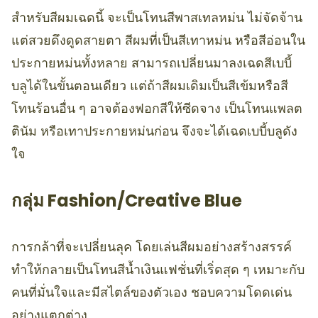
สำหรับสีผมเฉดนี้ จะเป็นโทนสีพาสเทลหม่น ไม่จัดจ้าน
แต่สวยดึงดูดสายตา สีผมที่เป็นสีเทาหม่น หรือสีอ่อนใน
ประกายหม่นทั้งหลาย สามารถเปลี่ยนมาลงเฉดสีเบบี้
บลูได้ในขั้นตอนเดียว แต่ถ้าสีผมเดิมเป็นสีเข้มหรือสี
โทนร้อนอื่น ๆ อาจต้องฟอกสีให้ซีดจาง เป็นโทนแพลต
ตินัม หรือเทาประกายหม่นก่อน จึงจะได้เฉดเบบี้บลูดัง
ใจ
กลุ่ม Fashion/Creative Blue
การกล้าที่จะเปลี่ยนลุค โดยเล่นสีผมอย่างสร้างสรรค์
ทำให้กลายเป็นโทนสีน้ำเงินแฟชั่นที่เริ่ดสุด ๆ เหมาะกับ
คนที่มั่นใจและมีสไตล์ของตัวเอง ชอบความโดดเด่น
อย่างแตกต่าง