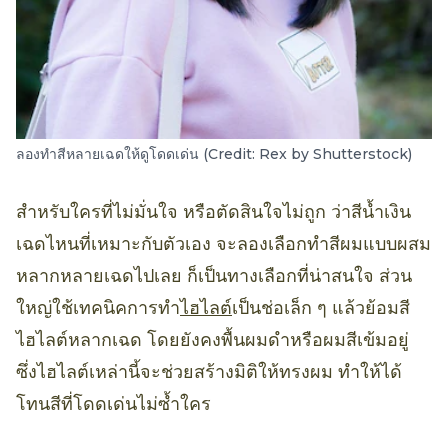
ลองทำสีหลายเฉดให้ดูโดดเด่น (Credit: Rex by Shutterstock)
สำหรับใครที่ไม่มั่นใจ หรือตัดสินใจไม่ถูก ว่าสีน้ำเงิน
เฉดไหนที่เหมาะกับตัวเอง จะลองเลือกทำสีผมแบบผสม
หลากหลายเฉดไปเลย ก็เป็นทางเลือกที่น่าสนใจ ส่วน
ใหญ่ใช้เทคนิคการทำ
ไฮไลต์
เป็นช่อเล็ก ๆ แล้วย้อมสี
ไฮไลต์หลากเฉด โดยยังคงพื้นผมดำหรือผมสีเข้มอยู่
ซึ่งไฮไลต์เหล่านี้จะช่วยสร้างมิติให้ทรงผม ทำให้ได้
โทนสีที่โดดเด่นไม่ซ้ำใคร