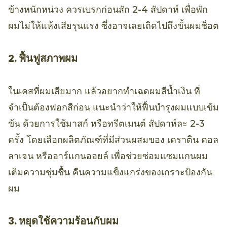
ข้างหนักหน่วง ควรเบรกก่อนสัก 2-4 สัปดาห์ เพื่อพัก
ผมไม่ให้แห้งเสียรุนแรง ซึ่งอาจเลยเถิดไปถึงขั้นผมช็อต
2. ฟื้นฟูสภาพผม
ในเคสที่ผมเสียมาก แล้วอยากทำเฉดผมสีน้ำเงิน ที่
จำเป็นต้องฟอกสีก่อน แนะนำว่าให้ฟื้นบำรุงผมแบบเข้ม
ข้น ด้วยการใช้มาสก์ หรือทรีตเมนต์ สัปดาห์ละ 2-3
ครั้ง โดยเลือกผลิตภัณฑ์ที่มีส่วนผสมของ เคราติน คอล
ลาเจน หรืออาร์แกนออยล์ เพื่อช่วยซ่อมแซมแกนผม
เติมความชุ่มชื้น คืนความแข็งแกร่งของเกราะป้องกัน
ผม
3. หยุดใช้ความร้อนกับผม