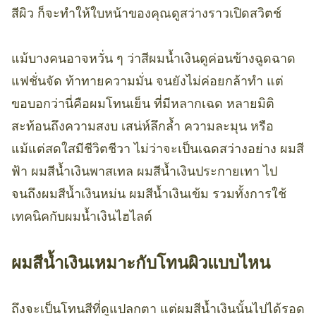
สีผิว ก็จะทำให้ใบหน้าของคุณดูสว่างราวเปิดสวิตช์
แม้บางคนอาจหวั่น ๆ ว่าสีผมน้ำเงินดูค่อนข้างฉูดฉาด
แฟชั่นจัด ท้าทายความมั่น จนยังไม่ค่อยกล้าทำ แต่
ขอบอกว่านี่คือผมโทนเย็น ที่มีหลากเฉด หลายมิติ
สะท้อนถึงความสงบ เสน่ห์ลึกล้ำ ความละมุน หรือ
แม้แต่สดใสมีชีวิตชีวา ไม่ว่าจะเป็นเฉดสว่างอย่าง ผมสี
ฟ้า ผมสีน้ำเงินพาสเทล ผมสีน้ำเงินประกายเทา ไป
จนถึงผมสีน้ำเงินหม่น ผมสีน้ำเงินเข้ม รวมทั้งการใช้
เทคนิคกับผมน้ำเงินไฮไลต์
ผมสีน้ำเงินเหมาะกับโทนผิวแบบไหน
ถึงจะเป็นโทนสีที่ดูแปลกตา แต่ผมสีน้ำเงินนั้นไปได้รอด