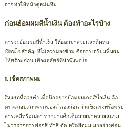
อาจทำให้หน้าดูหม่นทึม
ก่อนย้อมผมสีน้ำเงิน ต้องทำอะไรบ้าง
การจะย้อมผมสีน้ำเงิน ให้ออกมาสวยและติดทน
เงื่อนไขสำคัญ ที่ไม่ควรมองข้าม คือการเตรียมพื้นผม
ให้พร้อมก่อน เพื่อผลลัพธ์ที่น่าพึงพอใจ
1. เช็คสภาพผม
สิ่งแรกที่ควรทำ เมื่อนึกอยากย้อมผมเฉดสีน้ำเงิน คือ
ตรวจสอบสภาพผมของตัวเองก่อน ว่าแข็งแรงพร้อมรับ
สารเคมีหรือเปล่า หากผ่านศึกเติมสวยมาหลายสนาม
ไม่ว่าจากการฟอกสี ทำสี ดัด หรือยืดผม มาอย่างค่อน