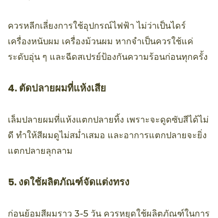
ควรหลีกเลี่ยงการใช้อุปกรณ์ไฟฟ้า ไม่ว่าเป็นไดร์
เครื่องหนับผม เครื่องม้วนผม หากจำเป็นควรใช้แค่
ระดับอุ่น ๆ และฉีดสเปรย์ป้องกันความร้อนก่อนทุกครั้ง
4. ตัดปลายผมที่แห้งเสีย
เล็มปลายผมที่แห้งแตกปลายทิ้ง เพราะจะดูดซับสีได้ไม่
ดี ทำให้สีผมดูไม่สม่ำเสมอ และอาการแตกปลายจะยิ่ง
แตกปลายลุกลาม
5. งดใช้ผลิตภัณฑ์จัดแต่งทรง
ก่อนย้อมสีผมราว 3-5 วัน ควรหยุดใช้ผลิตภัณฑ์ในการ