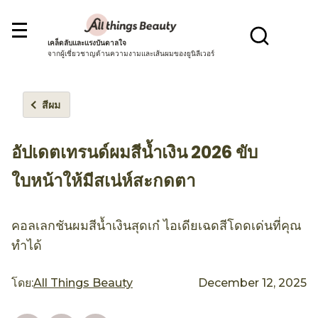
เคล็ดลับและแรงบันดาลใจ
จากผู้เชี่ยวชาญด้านความงามและเส้นผมของยูนิลีเวอร์
สีผม
อัปเดตเทรนด์ผมสีน้ำเงิน 2026 ขับ
ใบหน้าให้มีสเน่ห์สะกดตา
คอลเลกชันผมสีน้ำเงินสุดเก๋ ไอเดียเฉดสีโดดเด่นที่คุณ
ทำได้
โดย:
All Things Beauty
December 12, 2025