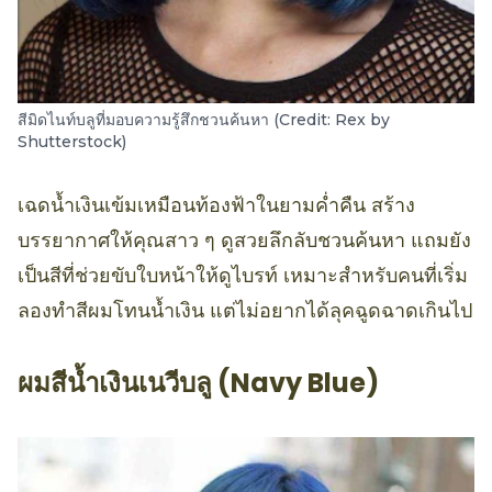
สีมิดไนท์บลูที่มอบความรู้สึกชวนค้นหา (Credit: Rex by
Shutterstock)
เฉดน้ำเงินเข้มเหมือนท้องฟ้าในยามค่ำคืน สร้าง
บรรยากาศให้คุณสาว ๆ ดูสวยลึกลับชวนค้นหา แถมยัง
เป็นสีที่ช่วยขับใบหน้าให้ดูไบรท์ เหมาะสำหรับคนที่เริ่ม
ลองทำสีผมโทนน้ำเงิน แต่ไม่อยากได้ลุคฉูดฉาดเกินไป
ผมสีน้ำเงินเนวีบลู (Navy Blue)