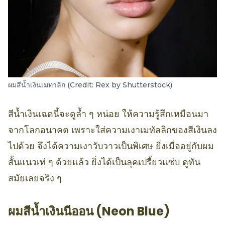
ผมสีน้ำเงินเมทาลิก (Credit: Rex by Shutterstock)
สีน้ำเงินเฉดนี้จะดูล้ำ ๆ หน่อย ให้ความรู้สึกเหมือนมา
จากโลกอนาคต เพราะใส่ความเงาเมทัลลิกของสีเงินลง
ไปด้วย จึงได้ความเงาวับวาวเป็นพิเศษ ยิ่งเมื่ออยู่กับผม
สั้นแนวเท่ ๆ ด้วยแล้ว ยิ่งได้เป็นลุคเปรี้ยวแซ่บ ดูทัน
สมัยเลยจริง ๆ
ผมสีน้ำเงินนีออน (Neon Blue)