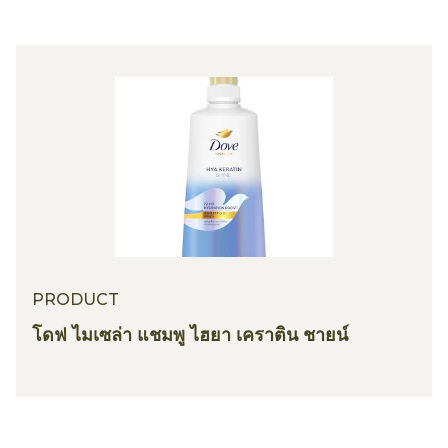
PRODUCT
โดฟ ไมเซล่า แชมพู ไฮยา เคราติน ชายน์