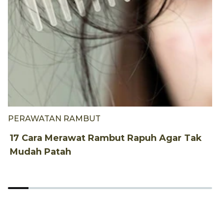
PERAWATAN RAMBUT
P
17 Cara Merawat Rambut Rapuh Agar Tak
I
Mudah Patah
S