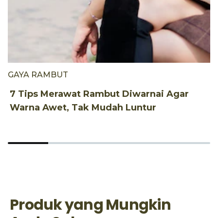
GAYA RAMBUT
P
7 Tips Merawat Rambut Diwarnai Agar
1
Warna Awet, Tak Mudah Luntur
P
Produk yang Mungkin